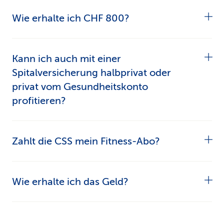
Wie erhalte ich CHF 800?
So erhalten Sie CHF 800 Kosten­be­teiligung pro
Kann ich auch mit einer
Jahr:
Spitalversicherung halbprivat oder
privat vom Gesundheitskonto
Gesundheitskonto Premium max. CHF 700
profitieren?
pro Jahr.
Ja. So profitieren Sie:
Gesundheitskonto-Bonus max. CHF 100 pro
Zahlt die CSS mein Fitness-Abo?
Jahr für Aktivmitgliedschaften.
Spitalversicherung halbprivat oder privat
Fitness, Yoga oder Krafttraining: Sie profitieren
Wie erhalte ich das Geld?
erhalten das Gesundheitskonto Balance.
von einem Beitrag an Ihr Abo, wenn Sie die
Sptialversicherung myFlex haben.
Das zahlt die
Das ist ganz einfach. Reichen Sie die
CSS
.