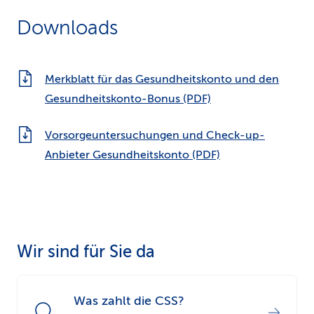
Rechnungen eines anerkannten Anbieters per
Downloads
Post oder
myCSS
ein.
Merkblatt für das Gesundheitskonto und den
Gesundheitskonto-Bonus (PDF)
Vorsorgeuntersuchungen und Check-up-
Anbieter Gesundheitskonto (PDF)
Wir sind für Sie da
Was zahlt die CSS?