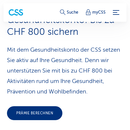
S
Suche
myCSS
Gesundheitskonto: Bis zu
e
CHF 800 sichern
r
v
Mit dem Gesundheitskonto der CSS setzen
i
Sie aktiv auf Ihre Gesundheit. Denn wir
c
unterstützen Sie mit bis zu CHF 800 bei
Aktivitäten rund um Ihre Gesundheit,
e
Prävention und Wohlbefinden.
-
L
PRÄMIE BERECHNEN
i
n