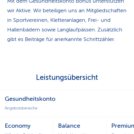
Mit dem Gesundheitskonto Bonus unterstützen
wir Aktive. Wir beteiligen uns an Mitgliedschaften
in Sportvereinen, Kletteranlagen, Frei- und
Hallenbädern sowie Langlaufpässen. Zusätzlich
gibt es Beiträge für anerkannte Schrittzähler.
L
Leistungsübersicht
e
i
Gesundheitskonto
s
Angebotsbereiche
t
Economy
Balance
Premiu
u