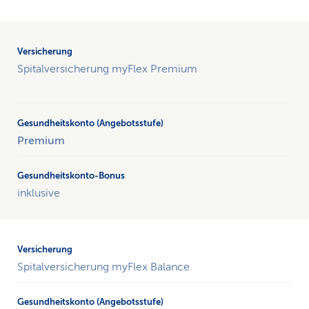
Vergleichstabelle
der
unterschiedlichen
Spitalversicherung myFlex Premium
Versicherungsprodukte
der
Spitalversicherung
myFlex
und
Premium
der
CSS-
Standardversicherung,
inklusive
sowie
CSS-
Standardversicherung
plus
Spitalversicherung myFlex Balance
für
den
Anspruch