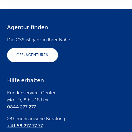
Agentur finden
F
o
Die CSS ist ganz in Ihrer Nähe.
o
CSS-AGENTUREN
t
e
Hilfe erhalten
r
Kundenservice-Center
Mo–Fr, 8 bis 18 Uhr
0844 277 277
24h medizinische Beratung
+41 58 277 77 77