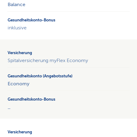
auf
Balance
das
Gesundheitskonto
und
inklusive
Gesundheitskonto-
Bonus
Spitalversicherung myFlex Economy
Economy
_