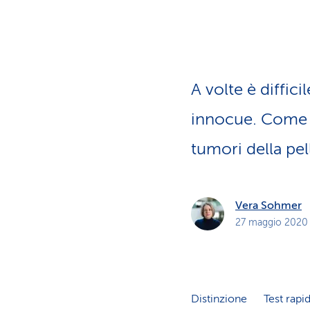
i
p
r
i
v
a
t
i
A volte è diffici
innocue. Come 
tumori della pe
Vera Sohmer
27 maggio 2020
Distinzione
Test rapi