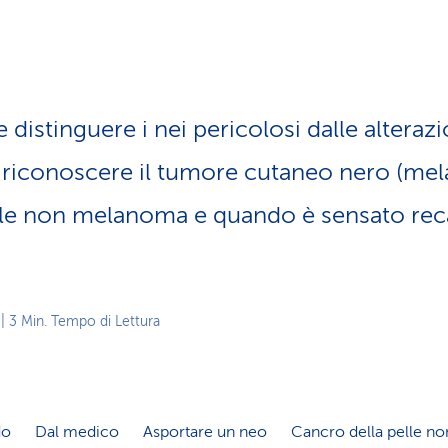
z
i
o
n
e
a
le distinguere i nei pericolosi dalle altera
t
t
riconoscere il tumore cutaneo nero (mel
i
v
lle non melanoma e quando è sensato reca
o
| 3 Min. Tempo di Lettura
do
Dal medico
Asportare un neo
Cancro della pelle 