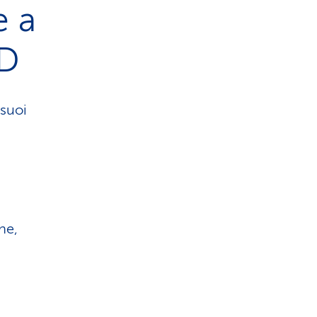
e a
CD
 suoi
ne,