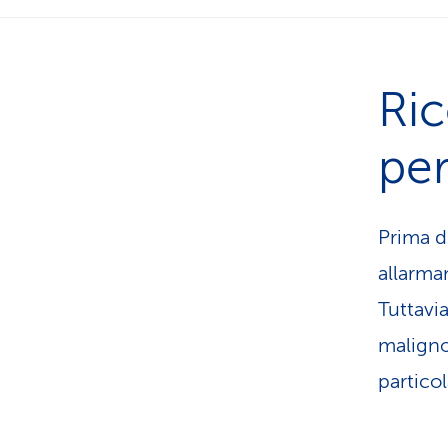
Ric
per
Prima d
allarma
Tuttavi
maligno
partico