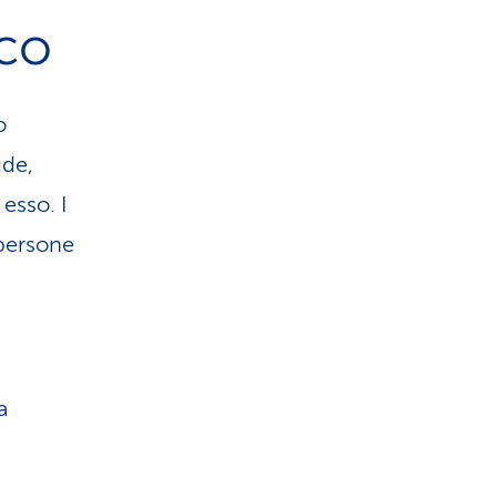
ico
o
ude,
esso. I
 persone
a