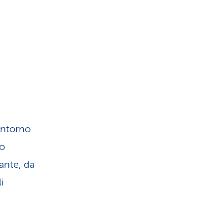
intorno
no
ante, da
i