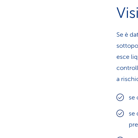
Vis
Se è da
sottopor
esce li
control
a rischi
se 
se 
pre