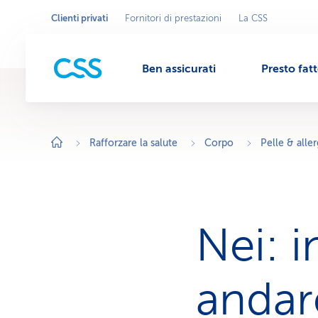
Clienti privati
Fornitori di prestazioni
La CSS
Seleziona
A
r
l'area
M
e
commerciale
a
c
Ben assicurati
Presto fat
o
e
m
m
e
r
n
c
i
Rafforzare la salute
Corpo
Pelle & aller
a
l
u
e
a
t
t
i
v
Nei: 
a
:
C
l
i
andar
e
n
t