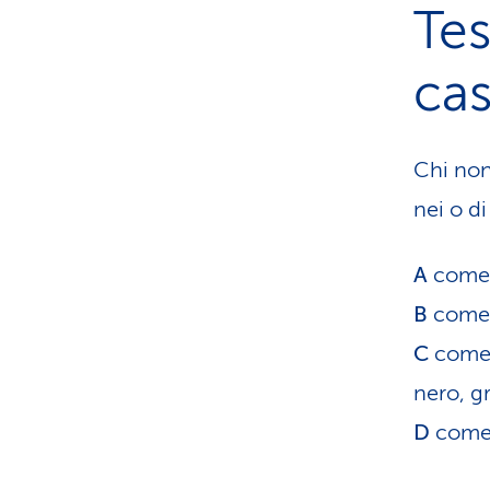
Tes
cas
Chi non
nei o di
A
come a
B
come b
C
come c
nero, gr
D
come 