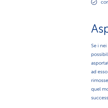
con
As
Se i ne
possibi
asporta
ad esso
rimosse
quel mo
success