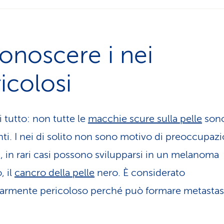
onoscere i nei
icolosi
i tutto: non tutte le
macchie scure sulla pelle
son
nti. I nei di solito non sono motivo di preoccupaz
a, in rari casi possono svilupparsi in un melanoma
, il
cancro della pelle
nero. È considerato
larmente pericoloso perché può formare metastas