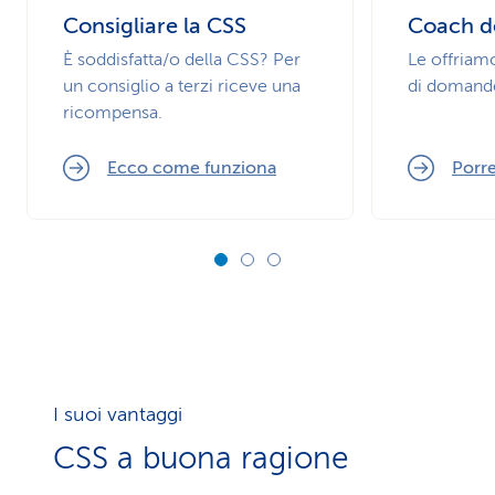
Consigliare la CSS
Coach de
È soddisfatta/o della CSS? Per
Le offriam
un consiglio a terzi riceve una
di domande 
ricompensa.
Ecco come funziona
Porr
I suoi vantaggi
CSS a buona ragione