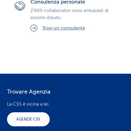
Consulenza personale
2'800 collaboratori sono entusiasti di
esserle d'aiuto.
Trovi un consulente
Trovare Agenzia
F
o
La CSS è vicina a lei.
o
AGENZIE CSS
t