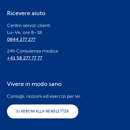
e
Ricevere aiuto
r
Centro servizi clienti
Lu–Ve, ore 8–18
0844 277 277
24h Consulenza medica
+41 58 277 77 77
Vivere in modo sano
Consigli, nozioni ed esercizi per lei.
SI ABBONI ALLA NEWSLETTER