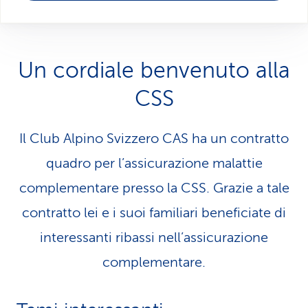
l
i
n
Un cordiale benvenuto alla
g
CSS
u
Il Club Alpino Svizzero CAS ha un contratto
i
quadro per l’assicurazione malattie
s
complementare presso la CSS. Grazie a tale
t
contratto lei e i suoi familiari beneficiate di
i
interessanti ribassi nell’assicurazione
c
complementare.
a