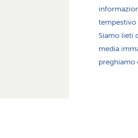
informazion
tempestivo i
Siamo lieti 
media immagi
preghiamo d