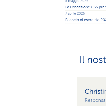
2
5 maggio 2026
del
La Fondazione CSS prem
0
loro
7 aprile 2026
Bilancio di esercizio 2
contenuto.
2
6
Il nos
Christi
Responsab