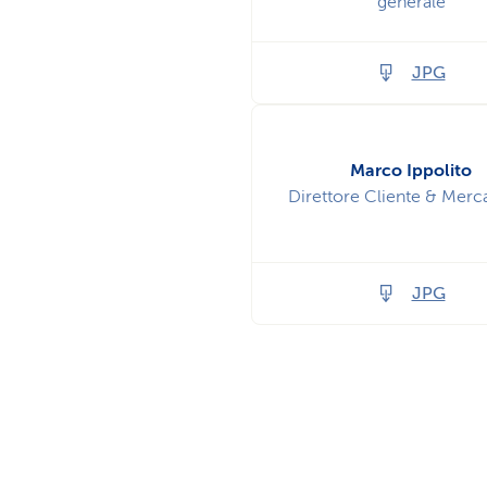
generale
JPG
Marco Ippolito
Direttore Cliente & Merca
JPG