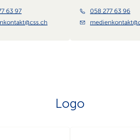
77 63 97
058 277 63 96
nkontakt@css.ch
medienkontakt@c
Logo