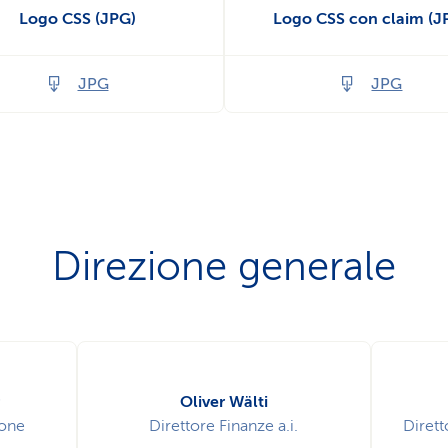
Logo CSS (JPG)
Logo CSS con claim (J
JPG
JPG
Direzione generale
Oliver Wälti
ione
Direttore Finanze a.i.
Dirett