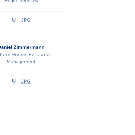
Health Services
JPG
Daniel Zimmermann
ettore Human Resources
Management
JPG