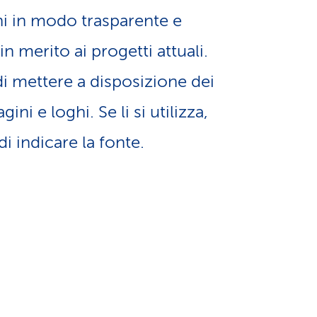
a
i in modo trasparente e
o
m
n merito ai progetti attuali.
n
e
di mettere a disposizione dei
e
ni e loghi. Se li si utilizza,
n
i indicare la fonte.
l
t
i
i
n
d
g
i