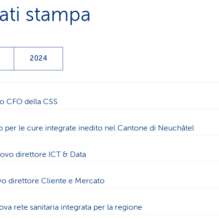
ti stampa
2024
b
ttacolo
Tab
spettacolo
ovo CFO della CSS
o per le cure integrate inedito nel Cantone di Neuchâtel
uovo direttore ICT & Data
ovo direttore Cliente e Mercato
a rete sanitaria integrata per la regione