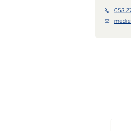
058 2
medie