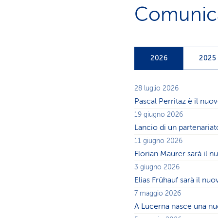
Comunica
Controlli
Guida
2026
2025
tablist
Tab
spettacolo
Ta
spe
di
(
Tablist:
28 luglio 2026
Pascal Perritaz è il nu
utilizzare
T
19 giugno 2026
i
Lancio di un partenariat
a
controlli
11 giugno 2026
Florian Maurer sarà il n
per
b
3 giugno 2026
controllare
Elias Frühauf sarà il nu
)
la
7 maggio 2026
A Lucerna nasce una nuov
visibilità