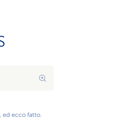
S
Sapere subito cosa la CSS ri
 ed ecco fatto.
Lei vede subito quali prestazi