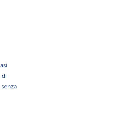
asi
 di
e senza