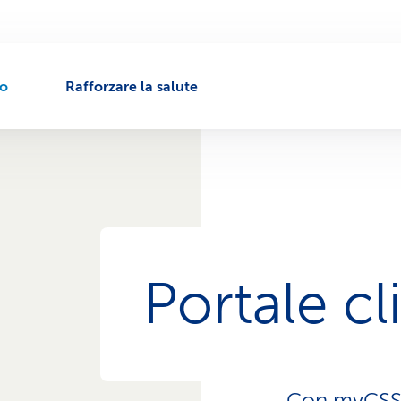
to
Rafforzare la salute
Portale c
Con myCSS h