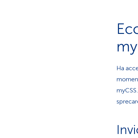
Ec
my
Ha acce
momento
myCSS. 
sprecar
Invi