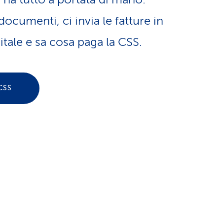
a
o
documenti, ci invia le fatture in
m
tale e sa cosa paga la CSS.
n
e
e
n
CSS
l
t
i
i
n
d
g
i