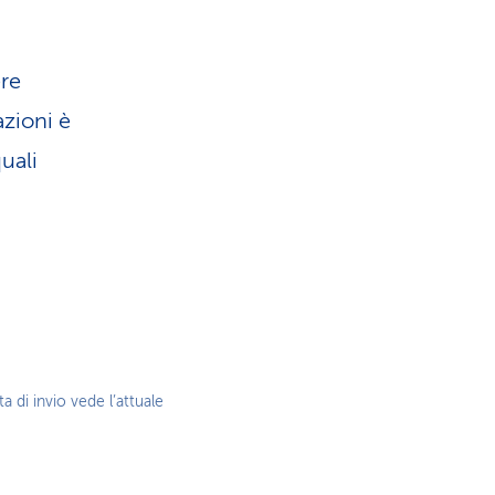
ere
azioni è
uali
a di invio vede l’attuale