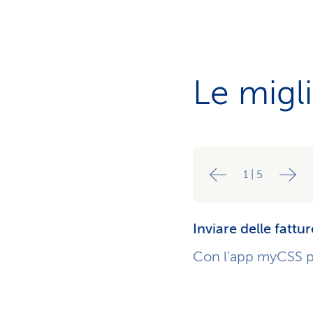
Le migl
1
|
5
Inviare delle fattu
Con l’app myCSS pu