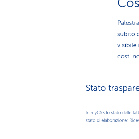
Cos
Palestr
subito 
visibil
costi n
Stato traspar
In myCSS lo stato delle fatt
stato di elaborazione: Ric