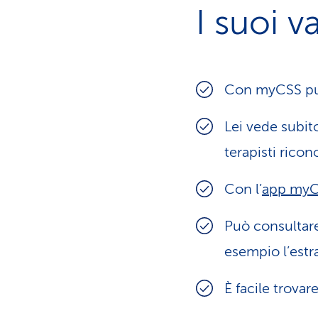
I suoi v
Con myCSS può 
Lei vede subito
terapisti ricon
Con l’
app my
Può consultare
esempio l’estra
È facile trovar