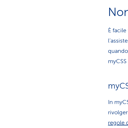
Non
È facile
l’assis
quando è
myCSS l
myCSS
In myCS
rivolger
regole 