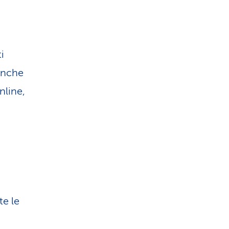
i
anche
nline,
te le