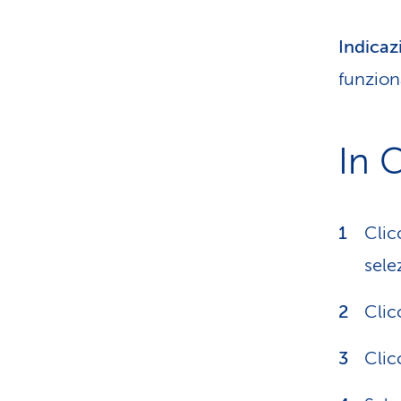
Indicaz
funzion
In 
Clic
sele
Clic
Clicc