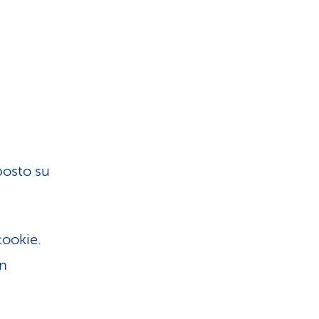
 posto su
cookie.
on