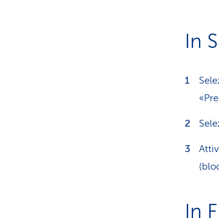
In S
Sele
«Pre
Sele
Atti
(blo
In 