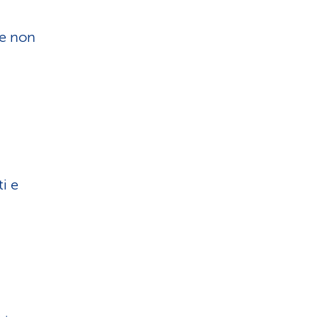
te non
i e