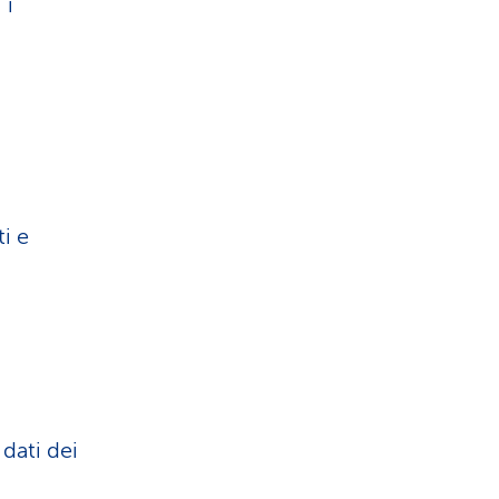
 i
i e
 dati dei