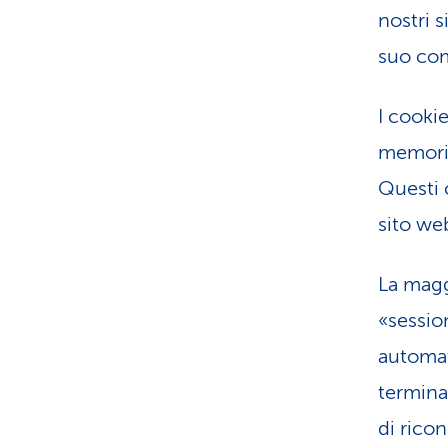
nostri s
suo com
I cooki
memoriz
Questi 
sito we
La magg
«sessio
automat
termina
di rico