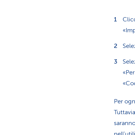
Clic
«Imp
Sele
Sele
«Per
«Coo
Per ogn
Tuttavi
saranno 
nell'uti