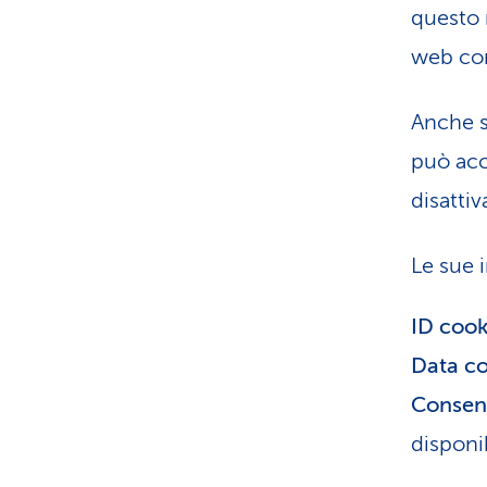
questo 
web con
Anche s
può acc
disatti
Le sue 
ID coo
Data c
Consen
disponib