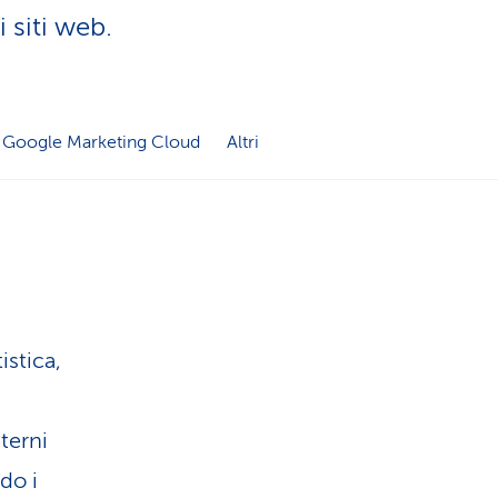
a
 siti web.
o
m
n
e
Google Marketing Cloud
Altri
e
n
l
t
i
i
n
istica,
d
g
i
sterni
do i