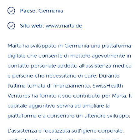
i
Paese:
Germania
d
Sito web:
www.marta.de
i
s
Marta ha sviluppato in Germania una piattaforma
digitale che consente di mettere agevolmente in
e
contatto personale addetto all’assistenza medica
r
e persone che necessitano di cure. Durante
v
l’ultima tornata di finanziamento, SwissHealth
i
Ventures ha fornito il suo contributo per Marta. Il
z
capitale aggiuntivo servirà ad ampliare la
piattaforma e a consentire un ulteriore sviluppo.
i
o
L’assistenza è focalizzata sull’igiene corporale,