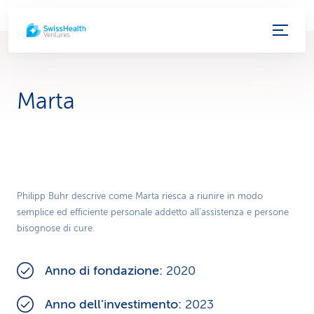
c
o
l
Marta
l
e
g
Play
a
Philipp Buhr descrive come Marta riesca a riunire in modo
semplice ed efficiente personale addetto all’assistenza e persone
Video
m
bisognose di cure.
e
Anno di fondazione:
2020
n
Anno dell’investimento:
2023
t