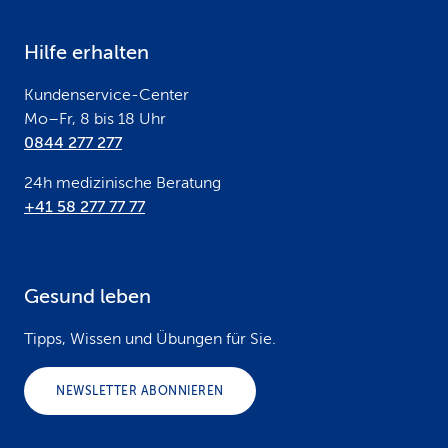
e
Hilfe erhalten
r
Kundenservice-Center
Mo–Fr, 8 bis 18 Uhr
0844 277 277
24h medizinische Beratung
+41 58 277 77 77
Gesund leben
Tipps, Wissen und Übungen für Sie.
NEWSLETTER ABONNIEREN