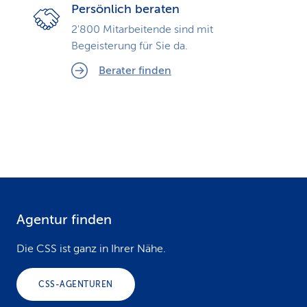
Persönlich beraten
2'800 Mitarbeitende sind mit
Begeisterung für Sie da.
Berater finden
Agentur finden
F
o
Die CSS ist ganz in Ihrer Nähe.
o
CSS-AGENTUREN
t