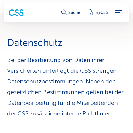
S
Suche
myCSS
e
r
Datenschutz
v
i
Bei der Bearbeitung von Daten ihrer
Versicherten unterliegt die CSS strengen
c
Datenschutzbestimmungen. Neben den
e
gesetzlichen Bestimmungen gelten bei der
-
Datenbearbeitung für die Mitarbeitenden
L
der CSS zusätzliche interne Richtlinien.
i
n