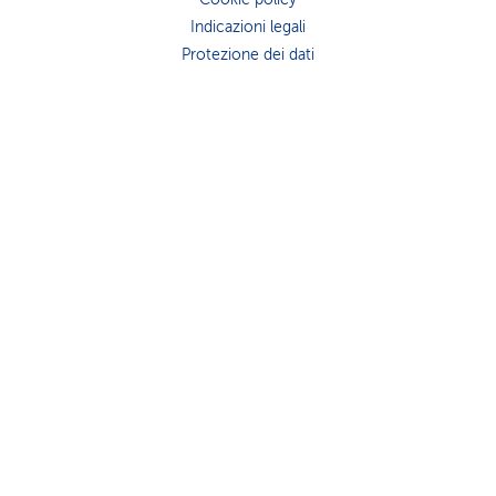
i
Indicazioni legali
Protezione dei dati
d
i
s
e
r
v
i
z
i
o