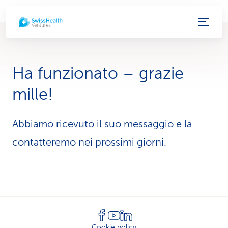
c
o
l
Ha funzionato – grazie
l
mille!
e
g
Abbiamo ricevuto il suo messaggio e la
contatteremo nei prossimi giorni.
a
m
e
n
t
Cookie policy