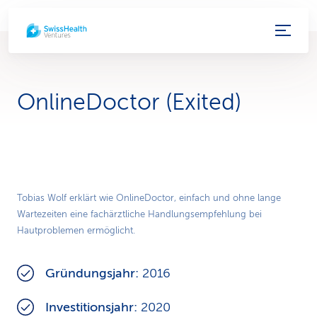
S
e
r
OnlineDoctor (Exited)
v
i
c
Play
e
Tobias Wolf erklärt wie OnlineDoctor, einfach und ohne lange
Wartezeiten eine fachärztliche Handlungsempfehlung bei
Video
-
Hautproblemen ermöglicht.
L
Gründungsjahr:
2016
i
Investitionsjahr:
2020
n