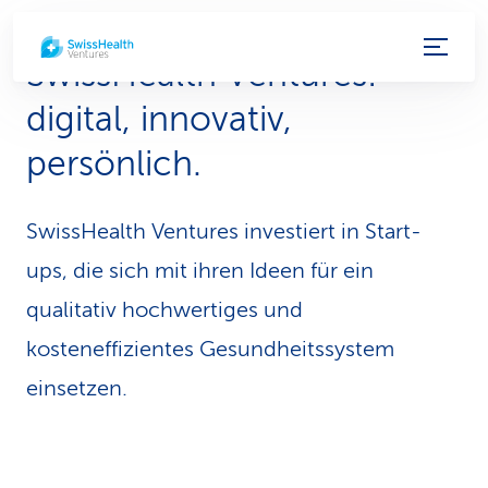
S
SwissHealth Ventures:
e
digital, innovativ,
r
persönlich.
v
i
SwissHealth Ventures investiert in Start-
c
ups, die sich mit ihren Ideen für ein
e
qualitativ hochwertiges und
-
kosteneffizientes Gesundheitssystem
einsetzen.
L
i
n