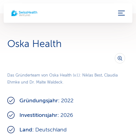
S
e
r
Oska Health
v
i
c
Das Gründerteam von Oska Health (v.l.): Niklas Best, Claudia
Ehmke und Dr. Malte Waldeck.
e
-
Gründungsjahr:
2022
L
Investitionsjahr:
2026
i
Land:
Deutschland
n