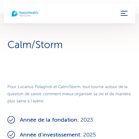
L
i
e
Calm/Storm
n
s
d
Play
e
Pour Lucanus Polagnoli et Calm/Storm, tout tourne autour de la
question de savoir comment mieux organiser sa vie et de manière
Video
s
plus saine à l'avenir.
e
Année de la fondation:
2023
r
Année d’investissement:
2025
v