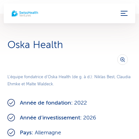
L
i
e
Oska Health
n
s
d
L’équipe fondatrice d’Oska Health (de g. à d.): Niklas Best, Claudia
Ehmke et Malte Waldeck.
e
s
Année de fondation:
2022
e
Année d’investissement:
2026
r
Pays:
Allemagne
v