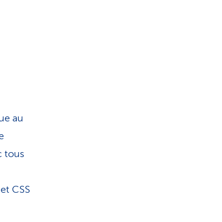
que au
e
c tous
 et CSS