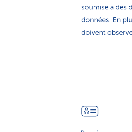
o
soumise à des d
n
a
données. En plus
c
t
doivent observer
i
f