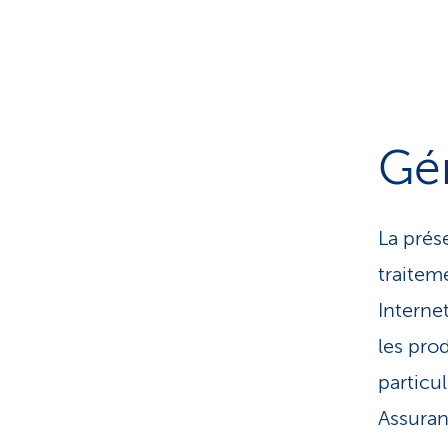
Gén
La prés
traitem
Interne
les pro
particu
Assuran