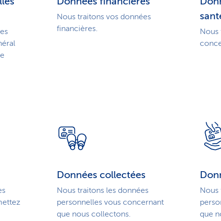
les
Données financières
Donn
sant
Nous traitons vos données
financières.
ées
Nous 
néral
conce
le
Données collectées
Donn
es
Nous traitons les données
Nous 
mettez
personnelles vous concernant
perso
que nous collectons.
que n