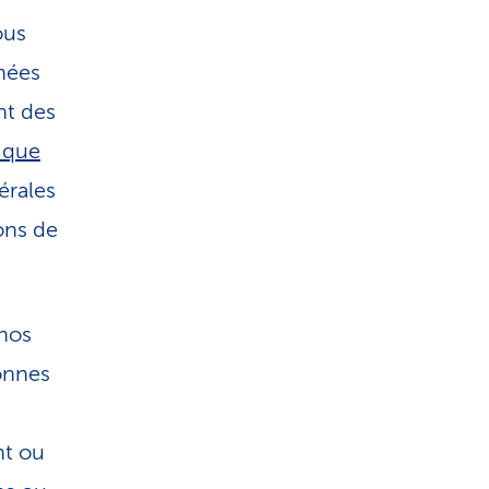
ous
nées
nt des
tique
érales
ions de
 nos
onnes
nt ou