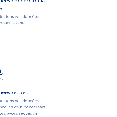
i
ées concernant la
é
s
traitons vos données
rnant la santé.
t
i
q
u
e
ées reçues
traitons des données
nnelles vous concernant
ous avons reçues de