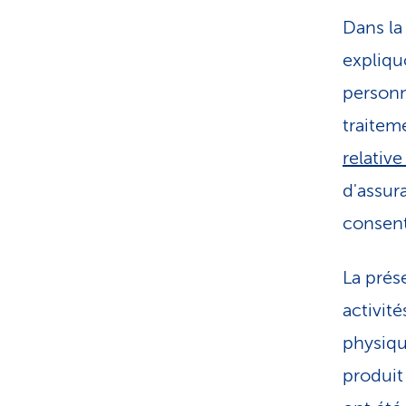
Dans la
expliqu
personn
traitem
relativ
d'assur
consent
La prés
activit
physiqu
produit