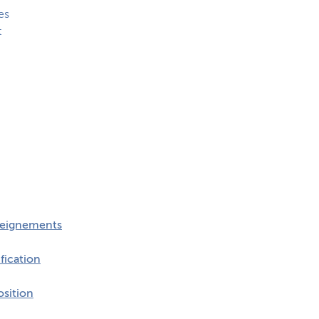
es
t
eignements
fication
sition