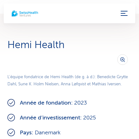
L
i
e
Hemi Health
n
s
d
L’équipe fondatrice de Hemi Health (de g. à d.): Benedicte Grytte
Dahl, Sune K. Holm Nielsen, Anna Løfqvist et Mathias Iversen.
e
s
Année de fondation:
2023
e
Année d’investissement:
2025
r
Pays:
Danemark
v