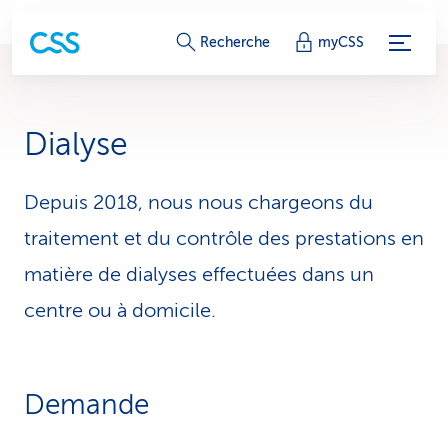
L
Recherche
myCSS
i
e
Dialyse
n
s
Depuis 2018, nous nous chargeons du
traitement et du contrôle des prestations en
d
matière de dialyses effectuées dans un
e
centre ou à domicile.
s
e
r
Demande
v