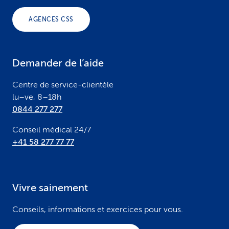
o
AGENCES CSS
t
e
Demander de l’aide
r
Centre de service-clientèle
lu–ve, 8–18h
0844 277 277
Conseil médical 24/7
+41 58 277 77 77
Vivre sainement
Conseils, informations et exercices pour vous.