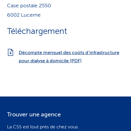
Case postale 2550
6002 Lucerne
Téléchargement
Décompte mensuel des coûts d’infrastructure
pour dialyse à domicile (PDF)
Trouver une agence
F
o
La CSS est tout près de chez vous.