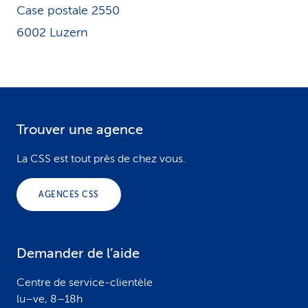
Case postale 2550
6002 Luzern
Trouver une agence
F
o
La CSS est tout près de chez vous.
o
AGENCES CSS
t
e
Demander de l’aide
r
Centre de service-clientèle
lu–ve, 8–18h