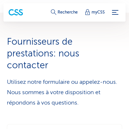
L
Recherche
myCSS
i
e
Fournisseurs de
n
prestations: nous
s
contacter
d
e
Utilisez notre formulaire ou appelez-nous.
s
Nous sommes à votre disposition et
répondons à vos questions.
e
r
v