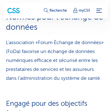
L
Recherche
myCSS
Normes pour l’échange de
i
données
e
n
L’association «Forum Échange de données»
s
(FoDa) favorise un échange de données
d
numériques efficace et sécurisé entre les
prestataires de services et les assureurs
e
dans l’administration du système de santé.
s
e
r
Engagé pour des objectifs
v