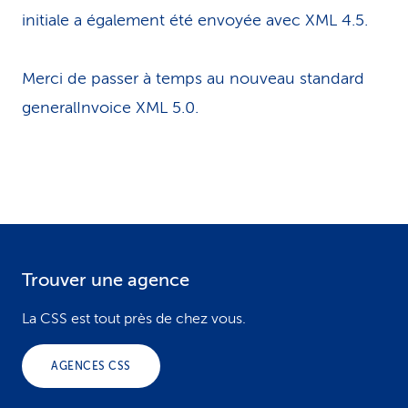
initiale a également été envoyée avec XML 4.5.
Merci de passer à temps au nouveau standard
generalInvoice XML 5.0.
Trouver une agence
F
o
La CSS est tout près de chez vous.
o
AGENCES CSS
t