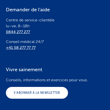
e
Demander de l’aide
r
Centre de service-clientèle
lu–ve, 8–18h
0844 277 277
Conseil médical 24/7
+41 58 277 77 77
Vivre sainement
Conseils, informations et exercices pour vous.
S’ABONNER À LA NEWSLETTER