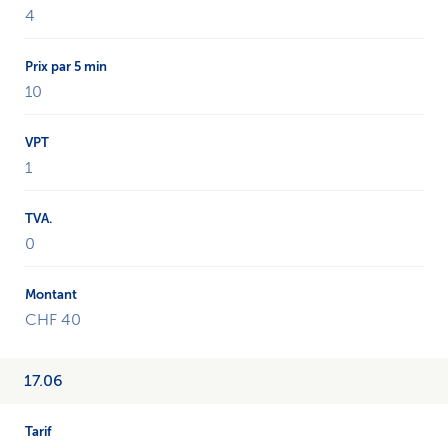
avec
4
le
tarif
590.
10
1
0
CHF 40
17.06