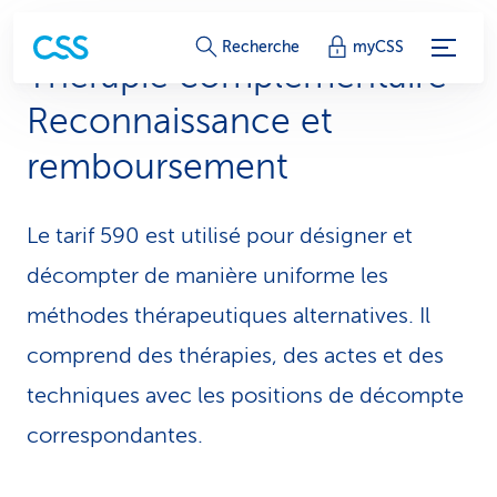
L
Recherche
myCSS
Thérapie complémentaire
i
Reconnaissance et
e
remboursement
n
s
Le tarif 590 est utilisé pour désigner et
d
décompter de manière uniforme les
e
méthodes thérapeutiques alternatives. Il
s
comprend des thérapies, des actes et des
techniques avec les positions de décompte
e
correspondantes.
r
v