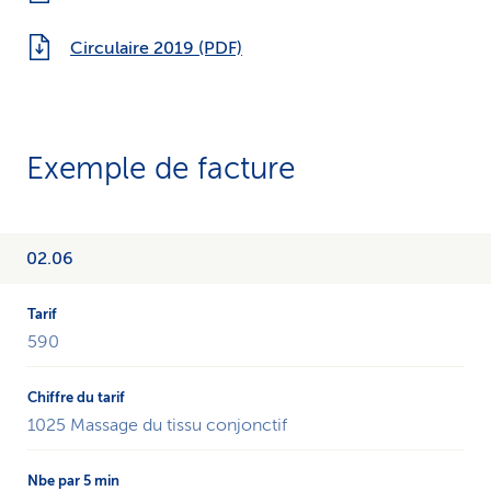
Circulaire 2019 (PDF)
Exemple de facture
Le
02.06
tableau
montre
un
590
exemple
de
facturation
d’une
1025 Massage du tissu conjonctif
thérapie
complémentaire