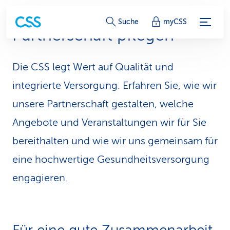
S
Suche
myCSS
Partnerschaft pflegen
e
r
Die CSS legt Wert auf Qualität und
v
integrierte Versorgung. Erfahren Sie, wie wir
i
unsere Partnerschaft gestalten, welche
Angebote und Veranstaltungen wir für Sie
c
bereithalten und wie wir uns gemeinsam für
e
eine hochwertige Gesundheitsversorgung
-
engagieren.
L
i
n