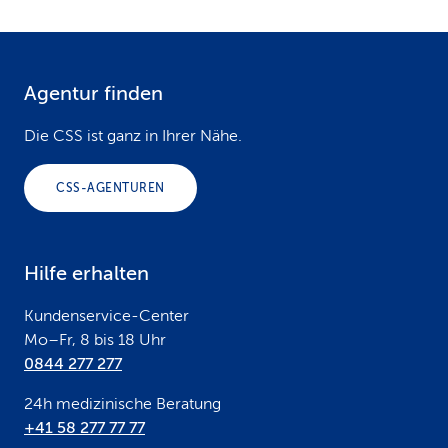
Agentur finden
F
o
Die CSS ist ganz in Ihrer Nähe.
o
CSS-AGENTUREN
t
e
Hilfe erhalten
r
Kundenservice-Center
Mo–Fr, 8 bis 18 Uhr
0844 277 277
24h medizinische Beratung
+41 58 277 77 77