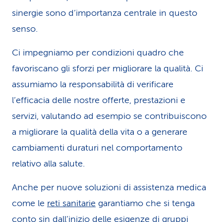
i
sinergie sono d’importanza centrale in questo
senso.
d
i
Ci impegniamo per condizioni quadro che
favoriscano gli sforzi per migliorare la qualità. Ci
s
assumiamo la responsabilità di verificare
e
l’efficacia delle nostre offerte, prestazioni e
r
servizi, valutando ad esempio se contribuiscono
v
a migliorare la qualità della vita o a generare
cambiamenti duraturi nel comportamento
i
relativo alla salute.
z
i
Anche per nuove soluzioni di assistenza medica
come le
reti sanitarie
garantiamo che si tenga
o
conto sin dall’inizio delle esigenze di gruppi