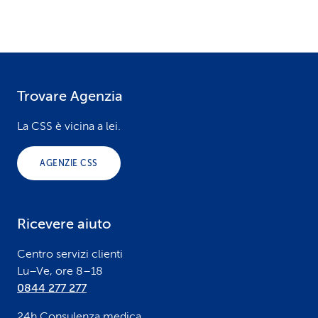
Trovare Agenzia
F
o
La CSS è vicina a lei.
o
AGENZIE CSS
t
e
Ricevere aiuto
r
Centro servizi clienti
Lu–Ve, ore 8–18
0844 277 277
24h Consulenza medica