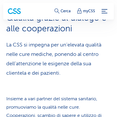
c
Cerca
myCSS
Qualità grazie al dialogo e
o
alle cooperazioni
l
l
La CSS si impegna per un'elevata qualità
e
nelle cure mediche, ponendo al centro
g
dell’attenzione le esigenze della sua
clientela e dei pazienti.
a
m
e
Insieme a vari partner del sistema sanitario,
n
promuoviamo la qualità nelle cure.
t
Cooperazioni, scambio di sapere e utilizzo di