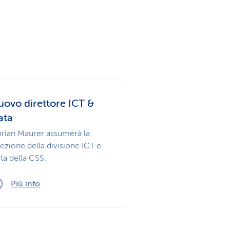
uovo direttore ICT &
ata
orian Maurer assumerà la
rezione della divisione ICT e
ta della CSS.
Più info