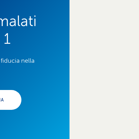
malati
 1
fiducia nella
IA