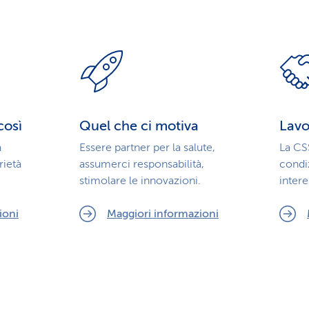
così
Quel che ci motiva
Lavo
a
Essere partner per la salute,
La CSS
rietà
assumerci responsabilità,
condi
stimolare le innovazioni.
intere
ioni
Maggiori informazioni