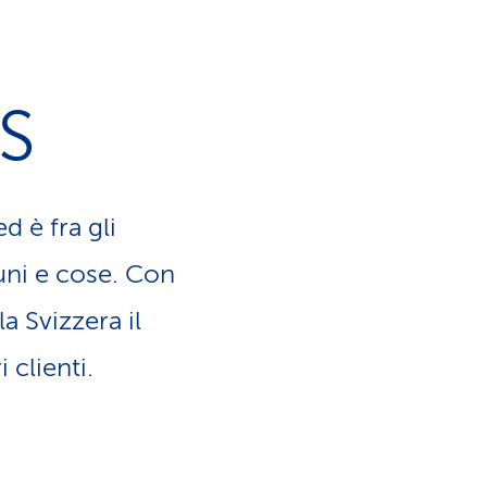
a
o
m
n
SS
e
e
n
d è fra gli
l
t
tuni e cose. Con
i
i
a Svizzera il
n
d
 clienti.
g
i