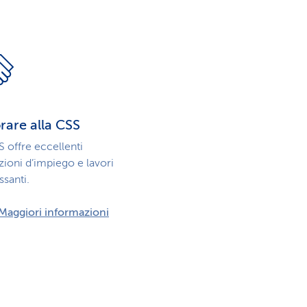
u
s
i
e
s
r
t
v
rare alla CSS
i
 offre eccellenti
i
zioni d’impiego e lavori
ssanti.
c
z
Maggiori informazioni
a
i
o