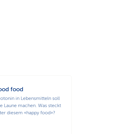
e
v
-
i
L
g
i
a
n
t
k
od food
i
otonin in Lebensmitteln soll
s
te Laune machen. Was steckt
o
nter diesem «happy food»?