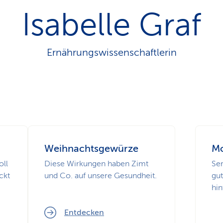
n
Isabelle Graf
s
p
f
a
Ernährungswissenschaftlerin
d
Weihnachtsgewür­ze
Mo
oll
Diese Wirkungen haben Zimt
Ser
ckt
und Co. auf unsere Gesundheit.
gu
?
hi
Entdecken