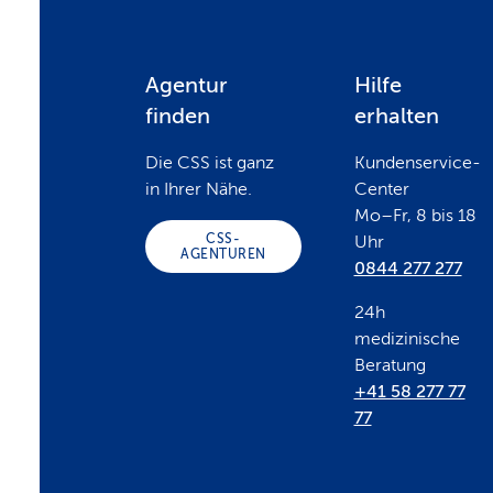
F
Agentur
Hilfe
finden
erhalten
o
Die CSS ist ganz
Kundenservice-
in Ihrer Nähe.
Center
o
Mo–Fr, 8 bis 18
CSS-
Uhr
AGENTUREN
0844 277 277
t
24h
e
medizinische
Beratung
+41 58 277 77
r
77