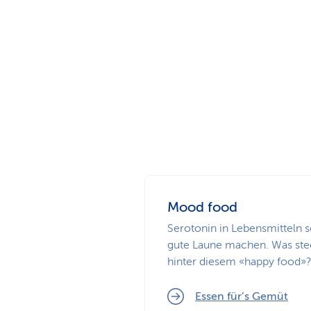
a
t
k
u
n
d
e
n
Mood food
Serotonin in Lebensmitteln s
gute Laune machen. Was ste
hinter diesem «happy food»
Essen für’s Gemüt