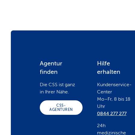
F
Agentur
Hilfe
finden
erhalten
o
Die CSS ist ganz
Kundenservice-
in Ihrer Nähe.
Center
o
Mo–Fr, 8 bis 18
CSS-
Uhr
AGENTUREN
0844 277 277
t
24h
medizinische