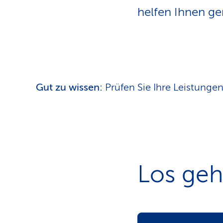
a
t
helfen Ihnen ge
k
u
n
d
e
n
Gut zu wissen:
Prüfen Sie Ihre Leistunge
Los geh