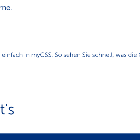
n
rne.
s
p
f
a
d
n einfach in myCSS. So sehen Sie schnell, was die 
t's