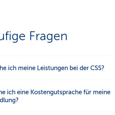
ufige Fragen
e ich meine Leistungen bei der CSS?
achsten sehen Sie Ihre Leistungen in
myCSS
. Dor
e ich eine Kostengutsprache für meine
nell, was die CSS bezahlt.
dlung?
 Informationen zu Ihren Leistungen finden Sie auc