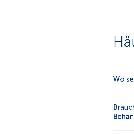
Hä
Wo seh
Am einf
Brauch
Sie sch
Behan
Weitere