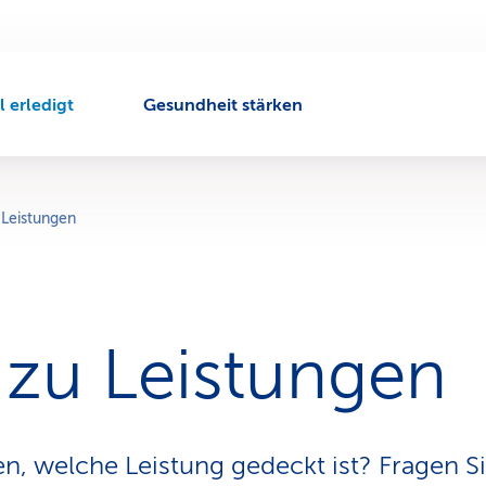
l erledigt
Gesundheit stärken
A
k
t
i
v
 Leistungen
e
r
N
a
v
 zu Leistungen
i
g
a
t
i
en, welche Leistung gedeckt ist? Fragen S
o