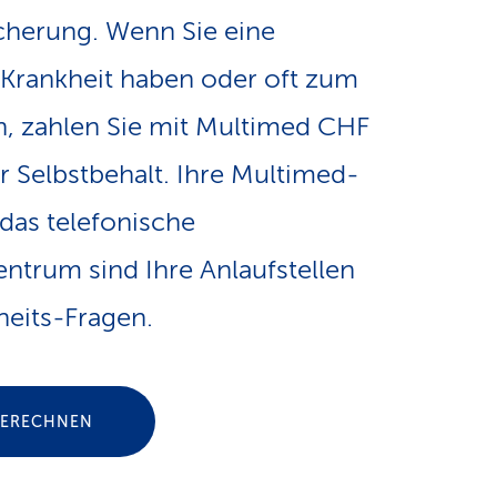
e
cherung. Wenn Sie eine
v
-
Krankheit haben oder oft zum
i
L
, zahlen Sie mit Multimed CHF
g
 Selbstbehalt. Ihre Multimed-
i
 das telefonische
a
n
ntrum sind Ihre Anlaufstellen
t
k
eits-Fragen.
i
s
o
BERECHNEN