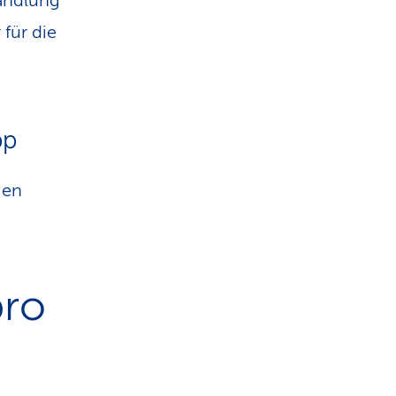
andlung
für die
pp
gen
pro