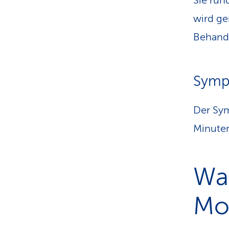
Sie run
wird ge
Behandl
Sympt
Der Sy
Minuten
Was
Mo