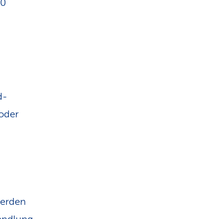
00
d-
 oder
erden