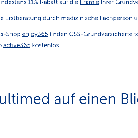
indestens 11% Rabatt auf die
Prämie
Ihrer Grund­v
se Erstberatung durch medizinische Fachperson 
ts-Shop
enjoy365
finden CSS-Grundversicherte t
pp
active365
kostenlos.
ltimed auf einen Bl