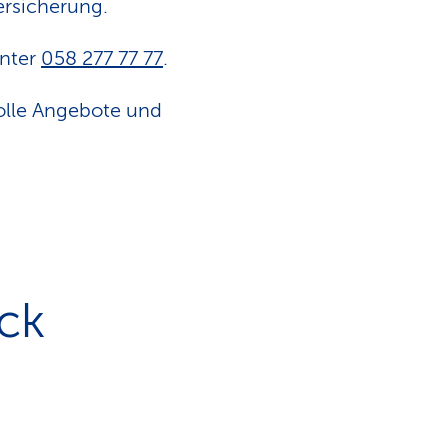
er­sicherung.
unter
058 277 77 77
.
olle Angebote und
ick