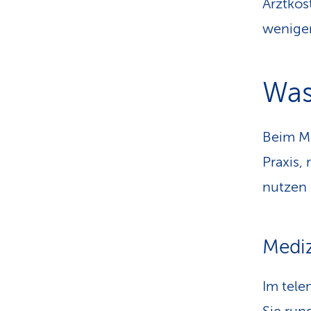
Arztkos
weniger
Was
Beim Mu
Praxis,
nutzen
Mediz
Im tel