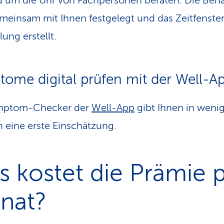
d um die Uhr von Fachpersonen beraten. Die Beh
meinsam mit Ihnen festgelegt und das Zeitfenster 
ung erstellt.
ome digital prüfen mit der Well-A
mptom-Checker der
Well-App
gibt Ihnen in weni
 eine erste Einschätzung.
 kostet die Prämie 
nat?