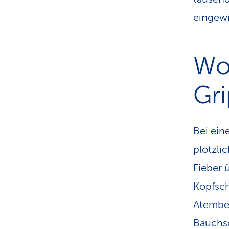
eingewi
Wo
Gr
Bei ein
plötzli
Fieber 
Kopfsc
Atembes
Bauchsc