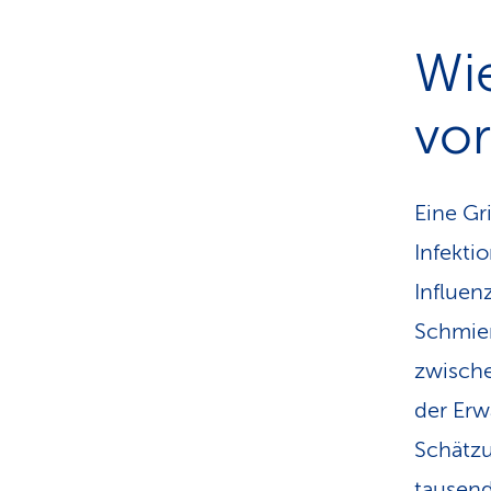
Wi
vor
Eine Gr
Infekti
Influen
Schmier
zwische
der Erw
Schätzu
tausend