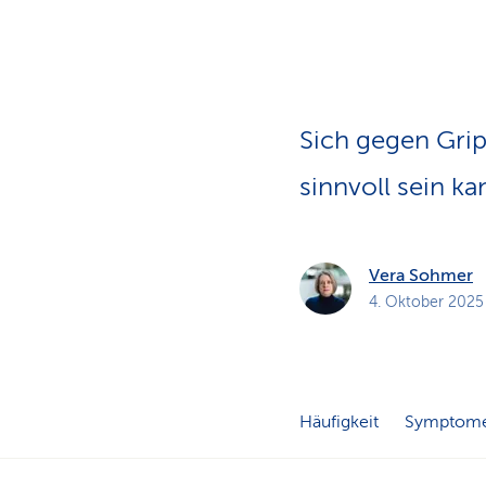
a
t
k
u
n
d
e
n
Sich gegen Grip
sinnvoll sein k
Vera Sohmer
4. Oktober 2025
Häufigkeit
Symptom