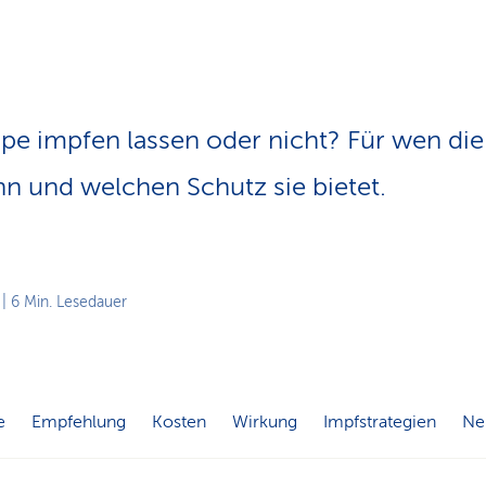
n
s
p
f
a
d
pe impfen lassen oder nicht? Für wen di
ann und welchen Schutz sie bietet.
| 6 Min. Lesedauer
e
Empfehlung
Kosten
Wirkung
Impfstrategien
Ne