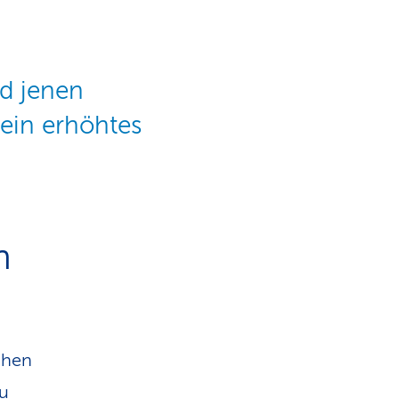
rd jenen
ein erhöhtes
n
chen
zu