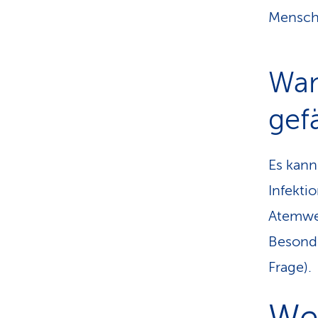
Mensche
Wan
gef
Es kann
Infekti
Atemwe
Besonde
Frage).
We