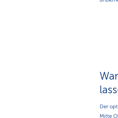
Wan
las
Der opt
Mitte O