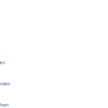
hen
eiden
chen