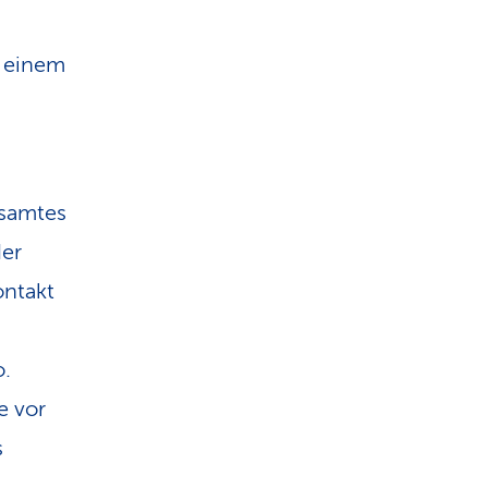
 einem
esamtes
der
ontakt
o.
e vor
s