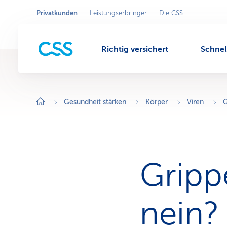
Privatkunden
Leistungserbringer
Die CSS
In
A
k
Geschäftsbereich
M
t
Privatkunden
i
wechseln.
v
Richtig versichert
Schnel
e
e
r
G
e
s
n
c
h
Gesundheit stärken
Körper
Viren
G
ä
f
ü
t
s
b
e
r
e
Gripp
i
c
h
:
P
nein?
r
i
v