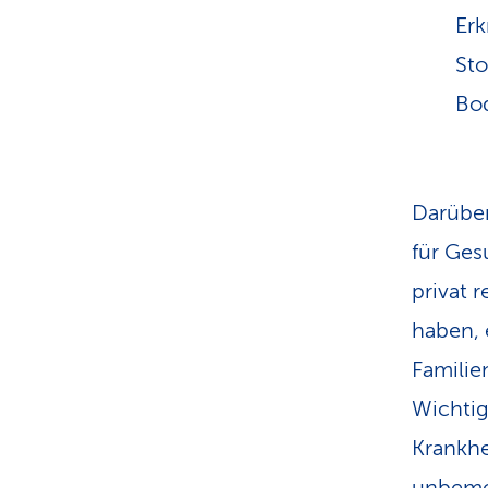
Erk
St
Bo
Darüber
für Ges
privat 
haben,
Familie
Wichtig
Krankhe
unbemer