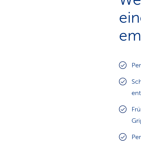
ei
em
Per
Sch
en
Fr
Gri
Per