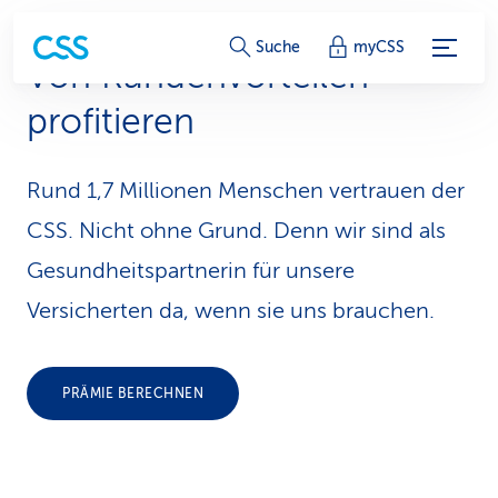
S
Suche
myCSS
Von Kundenvorteilen
e
profitieren
r
v
Rund 1,7 Millionen Menschen vertrauen der
i
CSS. Nicht ohne Grund. Denn wir sind als
c
Gesundheitspartnerin für unsere
Versicherten da, wenn sie uns brauchen.
e
-
L
PRÄMIE BERECHNEN
i
n