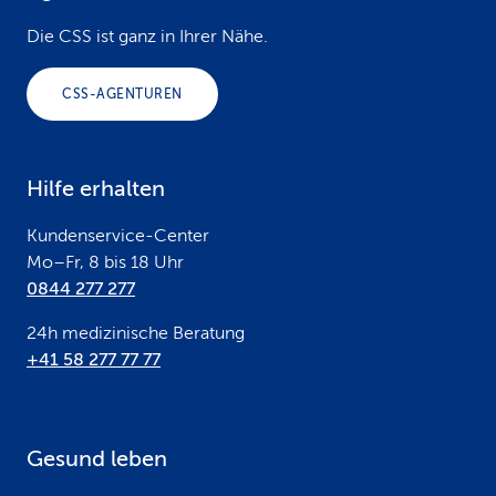
o
Die CSS ist ganz in Ihrer Nähe.
o
CSS-AGENTUREN
t
e
Hilfe erhalten
r
Kundenservice-Center
Mo–Fr, 8 bis 18 Uhr
0844 277 277
24h medizinische Beratung
+41 58 277 77 77
Gesund leben