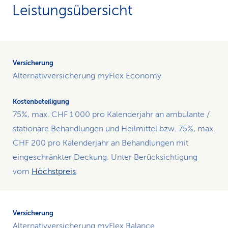
Leistungsübersicht
Übersichtstabelle
der
Versicherungen
Alternativversicherung myFlex Economy
mit
Kostenbeteiligung
an
75%, max. CHF 1'000 pro Kalenderjahr an ambulante /
alternative
Heilmethoden.
stationäre Behandlungen und Heilmittel bzw. 75%, max.
Die
CHF 200 pro Kalenderjahr an Behandlungen mit
Tabelle
eingeschränkter Deckung. Unter Berücksichtigung
enthält
vom
Höchstpreis
.
zwei
Spalten:
Die
Versicherung
und
Alternativversicherung myFlex Balance