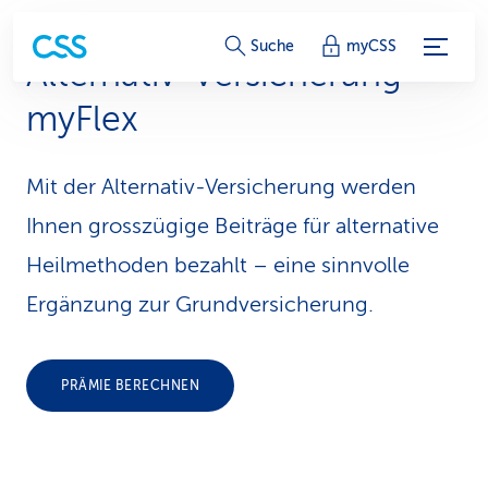
S
Suche
myCSS
Alternativ-Ver­siche­rung
e
myFlex
r
v
Mit der Alternativ-Versicherung werden
i
Ihnen grosszügige Beiträge für alternative
c
Heilmethoden bezahlt – eine sinnvolle
Ergänzung zur Grundversicherung.
e
-
L
PRÄMIE BERECHNEN
i
n