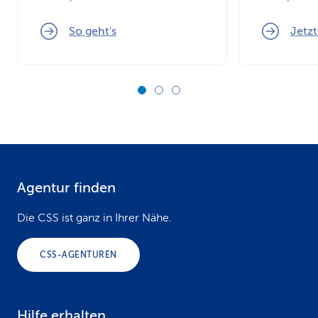
So geht's
Jetzt
Agentur finden
F
o
Die CSS ist ganz in Ihrer Nähe.
o
CSS-AGENTUREN
t
e
Hilfe erhalten