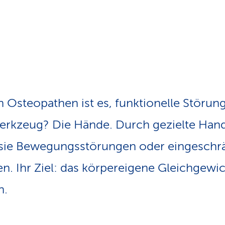
n
s
p
f
a
d
 Osteopathen ist es, funktionelle Störun
Werkzeug? Die Hände. Durch gezielte Hand
sie Bewegungsstörungen oder eingeschr
n. Ihr Ziel: das körpereigene Gleichgewi
n.