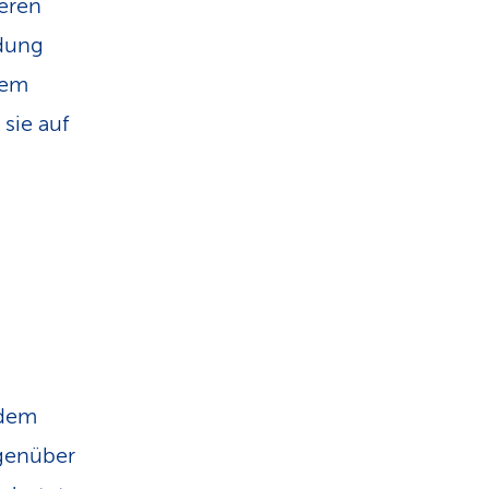
eren
ldung
nem
sie auf
 dem
egenüber