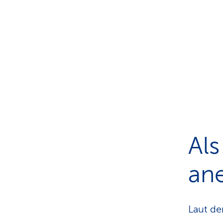
Al
an
Laut de