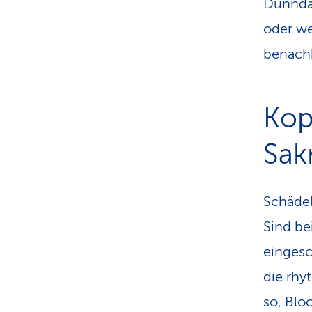
Dünndar
oder we
benach
Kop
Sakr
Schädel
Sind be
eingesc
die rh
so, Blo