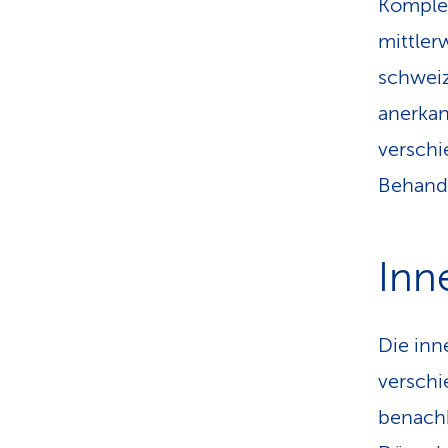
Komple
mittler
schweiz
anerkan
verschi
Behandl
Inn
Die in
verschi
benachb