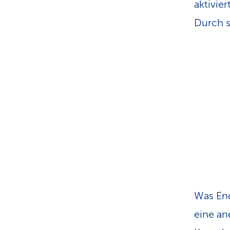
aktivie
Durch s
Was End
eine a