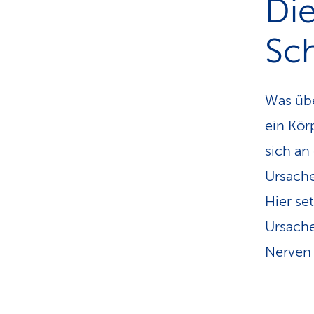
Di
Sc
Was übe
ein Kör
sich an
Ursache
Hier se
Ursache
Nerven 