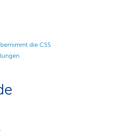
bernimmt die CSS
dlungen
de
,