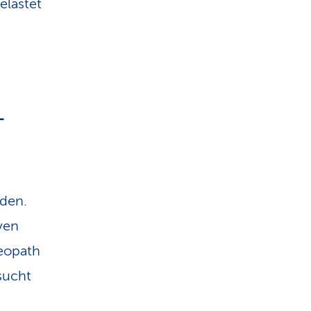
elastet
-
den.
ven
teopath
sucht