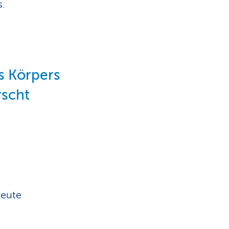
s.
s Körpers
rscht
heute