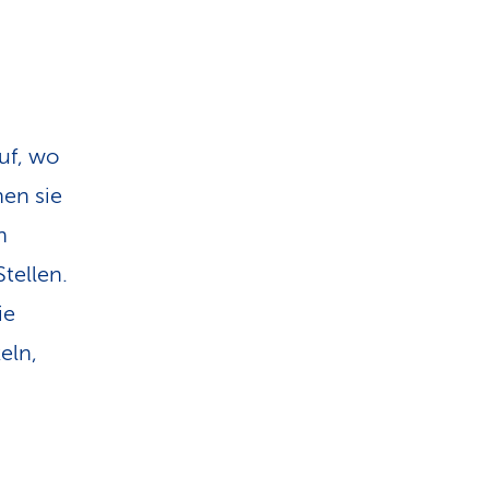
uf, wo
en sie
n
tellen.
ie
eln,