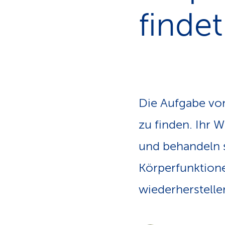
a
t
findet
k
u
n
d
e
n
Die Aufgabe von
zu finden. Ihr 
und behandeln 
Körperfunktione
wiederherstelle