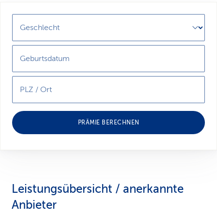
Geschlecht
Geburtsdatum
PLZ / Ort
PRÄMIE BERECHNEN
Leistungsübersicht / anerkannte
Anbieter