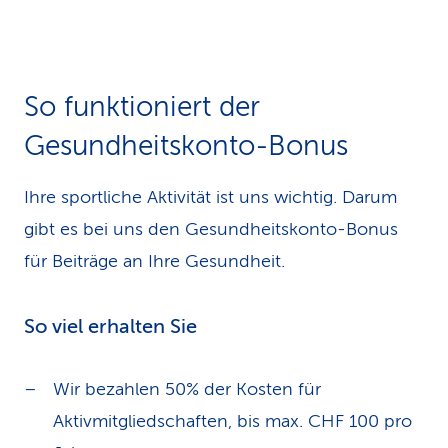
So funktioniert der
Gesundheitskonto-Bonus
Ihre sportliche Aktivität ist uns wichtig. Darum
gibt es bei uns den Gesundheits­konto-Bonus
für Beiträge an Ihre Gesundheit.
So viel erhalten Sie
Wir bezahlen 50% der Kosten für
Aktivmitgliedschaften, bis max. CHF 100 pro