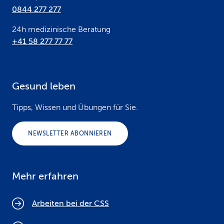
0844 277 277
24h medizinische Beratung
+41 58 277 77 77
Gesund leben
Tipps, Wissen und Übungen für Sie.
NEWSLETTER ABONNIEREN
Mehr erfahren
Arbeiten bei der CSS