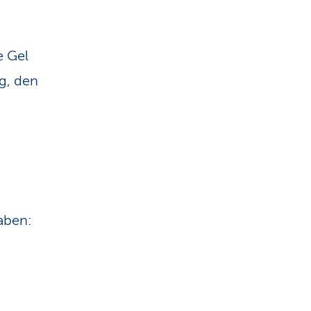
n
e Gel
g, den
aben: