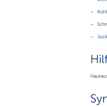
Küh
Sch
Juck
Hil
Hautaus
Sy