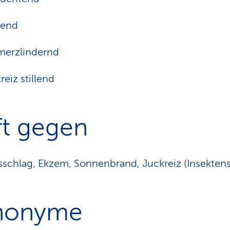
lend
merzlindernd
reiz stillend
ft gegen
schlag, Ekzem, Sonnenbrand, Juckreiz (Insektens
nonyme