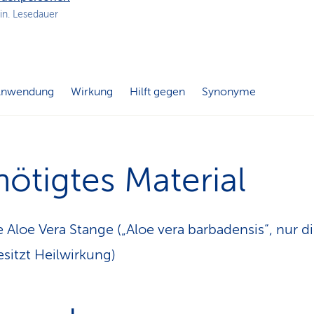
n
in. Lesedauer
s
p
f
a
d
Anwendung
Wirkung
Hilft gegen
Synonyme
ötigtes Material
he Aloe Vera Stange („Aloe vera barbadensis“, nur d
esitzt Heilwirkung)