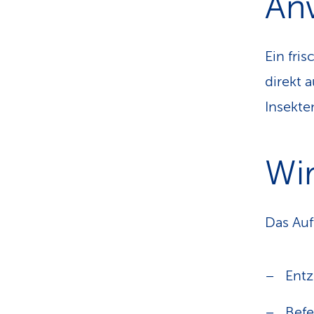
An
Ein fri
direkt 
Insekte
Wi
Das Auf
Ent
Bef