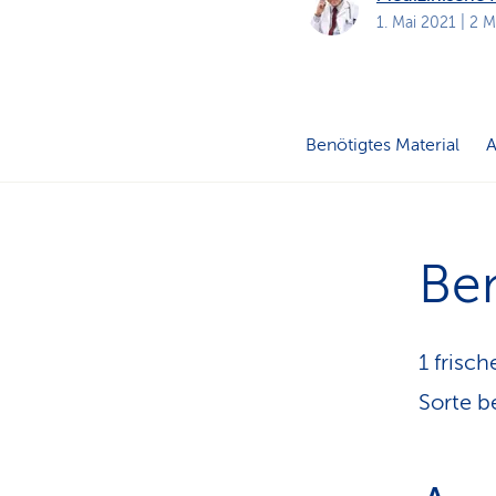
a
t
1. Mai 2021
| 2 M
k
u
n
d
e
n
Benötigtes Material
Ben
1 frisc
Sorte b