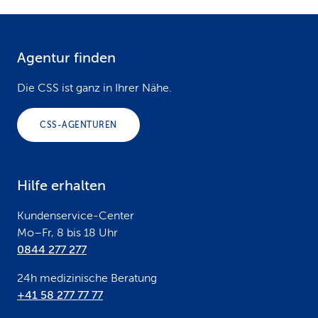
Agentur finden
F
o
Die CSS ist ganz in Ihrer Nähe.
o
CSS-AGENTUREN
t
e
Hilfe erhalten
r
Kundenservice-Center
Mo–Fr, 8 bis 18 Uhr
0844 277 277
24h medizinische Beratung
+41 58 277 77 77