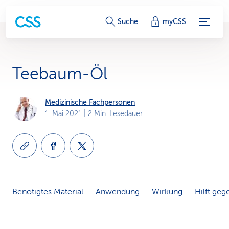
S
Suche
myCSS
e
r
Teebaum-Öl
v
i
Medizinische Fachpersonen
1. Mai 2021
| 2 Min. Lesedauer
c
e
-
L
Benötigtes Material
Anwendung
Wirkung
Hilft geg
i
n