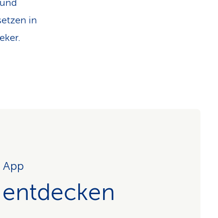
 und
setzen in
eker.
r App
 entdecken