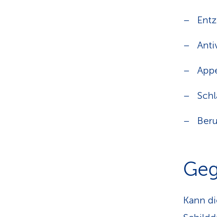
Ent
Antiv
Appe
Schl
Ber
Geg
Kann di