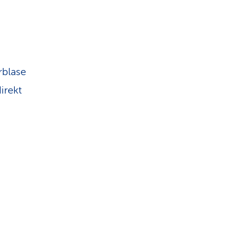
n
rblase
irekt