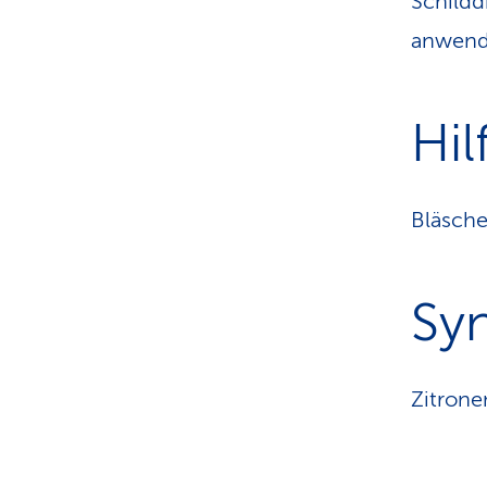
Schildd
anwende
Hil
Bläsche
Sy
Zitrone