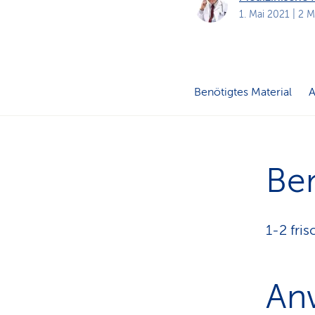
a
t
1. Mai 2021
| 2 M
k
u
n
d
e
n
Benötigtes Material
Ben
1-2 fri
An