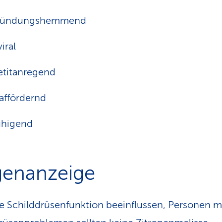
zündungshemmend
iral
titanregend
affördernd
uhigend
enanzeige
e Schilddrüsenfunktion beeinflussen, Personen m