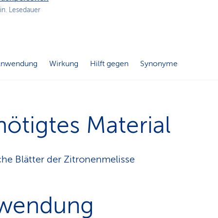
n
in. Lesedauer
s
p
f
a
d
Anwendung
Wirkung
Hilft gegen
Synonyme
ötigtes Material
sche Blätter der Zitronenmelisse
wendung