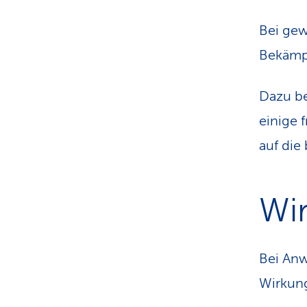
Bei gew
Bekämpf
Dazu be
einige 
auf die
Wi
Bei An
Wirkung