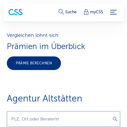
S
Suche
myCSS
e
r
Vergleichen lohnt sich
Prämien im Überblick
v
i
PRÄMIE BERECHNEN
c
e
-
Agentur Altstätten
L
i
PLZ, Ort oder BeraterIn
n