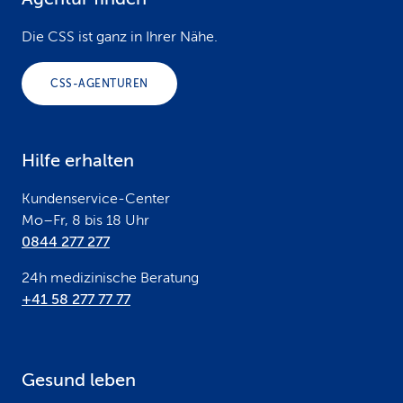
F
o
Die CSS ist ganz in Ihrer Nähe.
o
CSS-AGENTUREN
t
e
Hilfe erhalten
r
Kundenservice-Center
Mo–Fr, 8 bis 18 Uhr
0844 277 277
24h medizinische Beratung
+41 58 277 77 77
Gesund leben