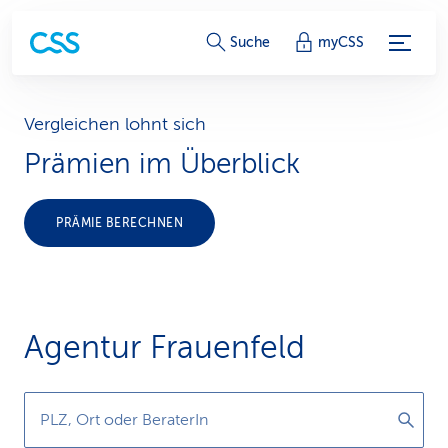
S
Suche
myCSS
e
r
Vergleichen lohnt sich
Prämien im Überblick
v
i
PRÄMIE BERECHNEN
c
e
-
Agentur Frauenfeld
L
i
PLZ, Ort oder BeraterIn
n