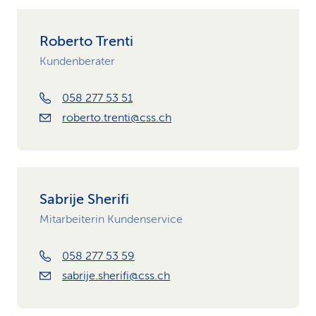
Roberto Trenti
Kundenberater
058 277 53 51
roberto.trenti@css.ch
Sabrije Sherifi
Mitarbeiterin Kundenservice
058 277 53 59
sabrije.sherifi@css.ch