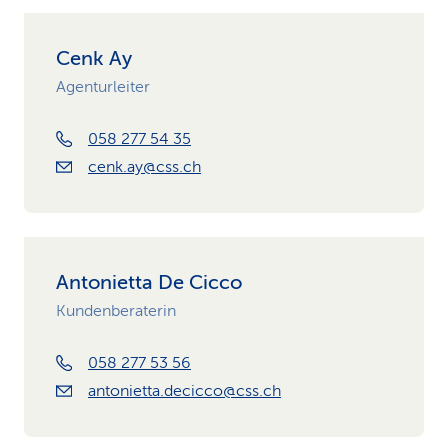
Cenk Ay
Agenturleiter
058 277 54 35
cenk.ay@css.ch
Antonietta De Cicco
Kundenberaterin
058 277 53 56
antonietta.decicco@css.ch