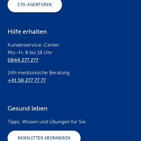
o
CSS-AGENTUREN
t
e
Hilfe erhalten
r
Kundenservice-Center
Mo–Fr, 8 bis 18 Uhr
0844 277 277
24h medizinische Beratung
+41 58 277 77 77
Gesund leben
Tipps, Wissen und Übungen für Sie.
NEWSLETTER ABONNIEREN