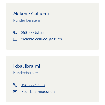
Melanie Gallucci
Kundenberaterin
058 277 53 55
melanie.gallucci@css.ch
Ikbal Ibraimi
Kundenberater
058 277 53 58
ikbal.ibraimi@css.ch