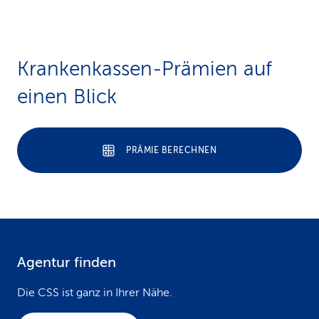
Krankenkassen-Prämien auf
einen Blick
PRÄMIE BERECHNEN
Agentur finden
F
o
Die CSS ist ganz in Ihrer Nähe.