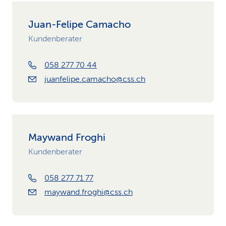
Juan-Felipe Camacho
Kundenberater
058 277 70 44
juanfelipe.camacho@css.ch
Maywand Froghi
Kundenberater
058 277 71 77
maywand.froghi@css.ch