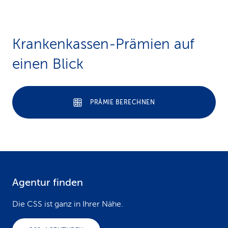
Krankenkassen-Prämien auf
einen Blick
PRÄMIE BERECHNEN
Agentur finden
F
o
Die CSS ist ganz in Ihrer Nähe.
o