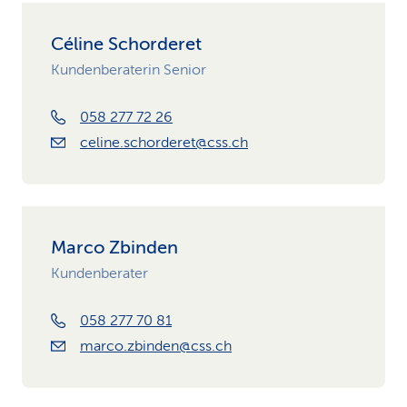
Céline Schorderet
Kundenberaterin Senior
058 277 72 26
celine.schorderet@css.ch
Marco Zbinden
Kundenberater
058 277 70 81
marco.zbinden@css.ch