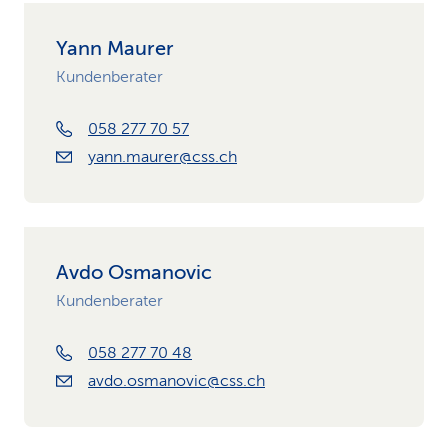
Yann Maurer
Kundenberater
058 277 70 57
yann.maurer@css.ch
Avdo Osmanovic
Kundenberater
058 277 70 48
avdo.osmanovic@css.ch