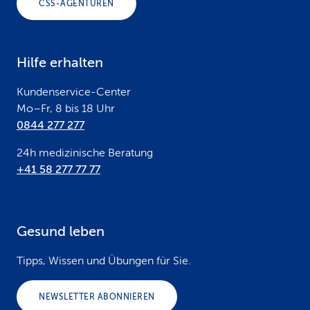
CSS-AGENTUREN
t
e
Hilfe erhalten
r
Kundenservice-Center
Mo–Fr, 8 bis 18 Uhr
0844 277 277
24h medizinische Beratung
+41 58 277 77 77
Gesund leben
Tipps, Wissen und Übungen für Sie.
NEWSLETTER ABONNIEREN