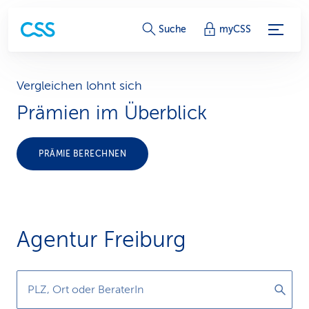
S
Suche
myCSS
e
r
Vergleichen lohnt sich
Prämien im Überblick
v
i
PRÄMIE BERECHNEN
c
e
-
Agentur Freiburg
L
i
PLZ, Ort oder BeraterIn
n