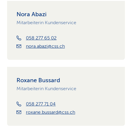
Nora Abazi
Mitarbeiterin Kundenservice
058 277 65 02
nora.abazi@css.ch
Roxane Bussard
Mitarbeiterin Kundenservice
058 277 71 04
roxane.bussard@css.ch