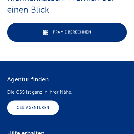
einen Blick
PRÄMIE BERECHNEN
Agentur finden
F
o
Die CSS ist ganz in Ihrer Nähe.
o
CSS-AGENTUREN
t
e
Hilfe erhalten