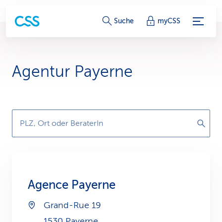
S
Suche
myCSS
e
r
Agentur Payerne
v
i
c
PLZ, Ort oder BeraterIn
e
-
L
Agence Payerne
i
Grand-Rue 19
n
1530 Payerne