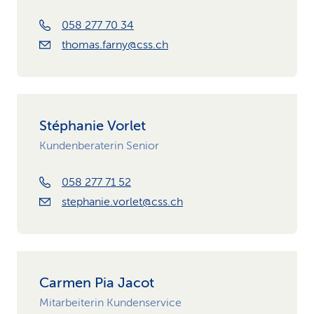
058 277 70 34
thomas.farny@css.ch
Stéphanie Vorlet
Kundenberaterin Senior
058 277 71 52
stephanie.vorlet@css.ch
Carmen Pia Jacot
Mitarbeiterin Kundenservice