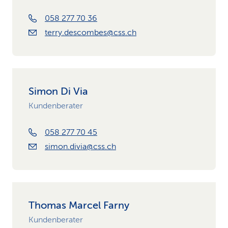
058 277 70 36
terry.descombes@css.ch
Simon Di Via
Kundenberater
058 277 70 45
simon.divia@css.ch
Thomas Marcel Farny
Kundenberater