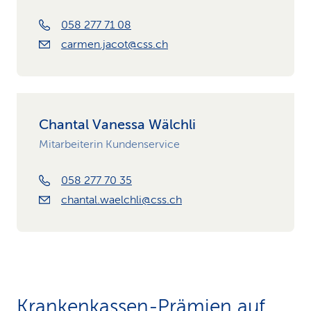
058 277 71 08
carmen.jacot@css.ch
Chantal Vanessa Wälchli
Mitarbeiterin Kundenservice
058 277 70 35
chantal.waelchli@css.ch
Krankenkassen-Prämien auf