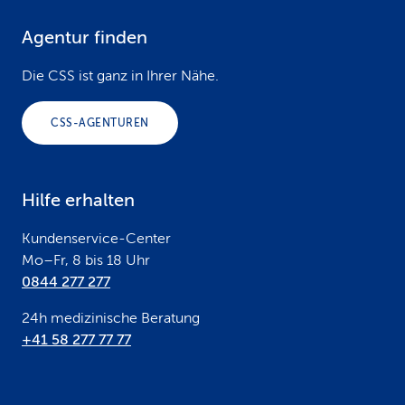
Agentur finden
F
o
Die CSS ist ganz in Ihrer Nähe.
o
CSS-AGENTUREN
t
e
Hilfe erhalten
r
Kundenservice-Center
Mo–Fr, 8 bis 18 Uhr
0844 277 277
24h medizinische Beratung
+41 58 277 77 77