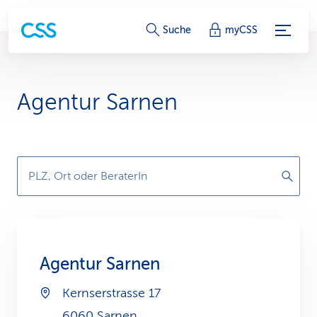
S
Suche
myCSS
e
r
Agentur Sarnen
v
i
c
PLZ, Ort oder BeraterIn
e
-
L
Agentur Sarnen
i
Kernserstrasse 17
n
6060 Sarnen