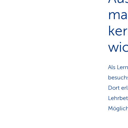
mat
ker
wi
Als Ler
besuch
Dort er
Lehrbet
Möglich