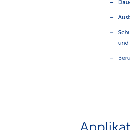
Daue
Ausb
Schu
und 
Beru
Applika