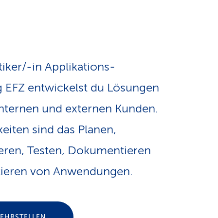
e
v
-
i
L
tiker/-in Applikations­
g
i
g EFZ entwickelst du Lösungen
a
n
internen und externen Kunden.
keiten sind das Planen,
t
k
ren, Testen, Dokumentieren
i
s
tieren von Anwendungen.
o
LEHRSTELLEN