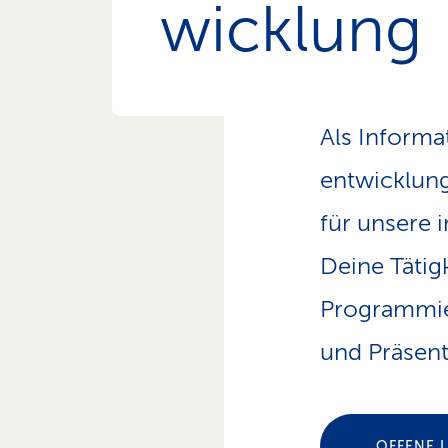
wicklung
n
s
p
f
a
d
Als Informa
entwicklun
für unsere 
Deine Tätig
Programmie
und Präsen
OFFENE 