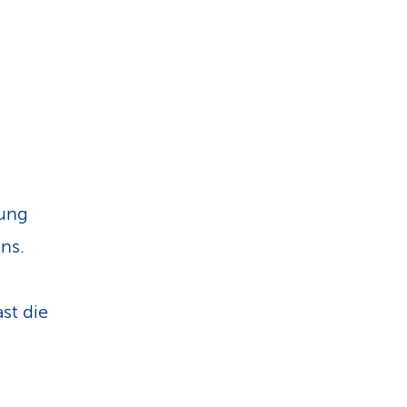
lung
ens.
st die