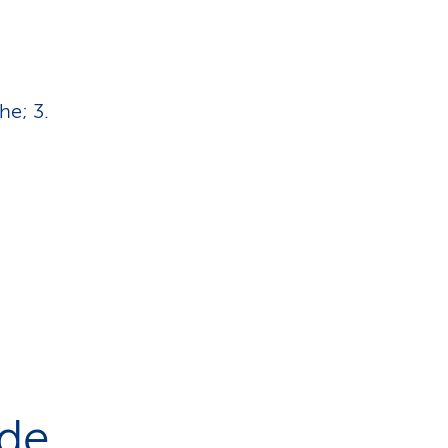
he; 3.
de,