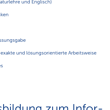
aturlehre und Englisch)
nken
assungsgabe
 exakte und lösungsorientierte Arbeitsweise
es
sbildung zum Infor­