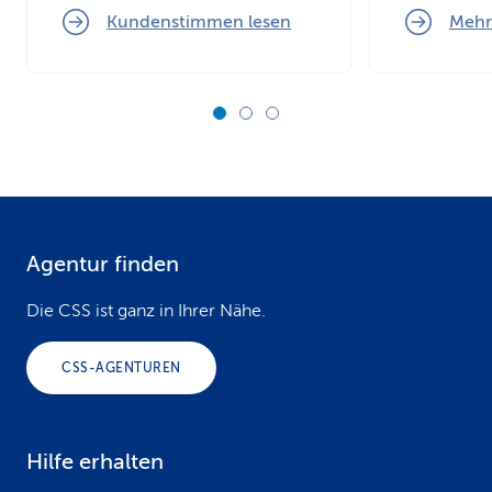
Kundenstimmen lesen
Mehr
Agentur finden
F
o
Die CSS ist ganz in Ihrer Nähe.
o
CSS-AGENTUREN
t
e
Hilfe erhalten
r