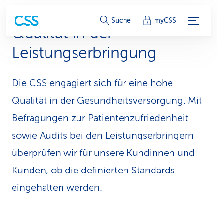
S
Suche
myCSS
Qualität in der
e
Leistungserbringung
r
v
Die CSS engagiert sich für eine hohe
i
Qualität in der Gesund­heits­versorgung. Mit
c
Befragungen zur Patienten­zufriedenheit
sowie Audits bei den Leistungserbringern
e
überprüfen wir für unsere Kundinnen und
-
Kunden, ob die definierten Standards
L
eingehalten werden.
i
n