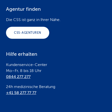
Agentur finden
F
o
Die CSS ist ganz in Ihrer Nähe.
o
CSS-AGENTUREN
t
e
Hilfe erhalten
r
Kundenservice-Center
Mo–Fr, 8 bis 18 Uhr
0844 277 277
24h medizinische Beratung
+41 58 277 77 77