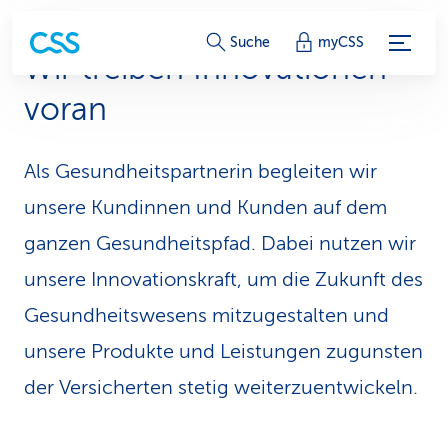
S
Suche
myCSS
Wir treiben In­no­va­tio­nen
e
voran
r
v
Als Gesundheitspartnerin begleiten wir
i
unsere Kundinnen und Kunden auf dem
c
ganzen Gesundheitspfad. Dabei nutzen wir
unsere Innovationskraft, um die Zukunft des
e
Gesundheitswesens mitzugestalten und
-
unsere Produkte und Leistungen zugunsten
L
der Versicherten stetig weiterzuentwickeln.
i
n