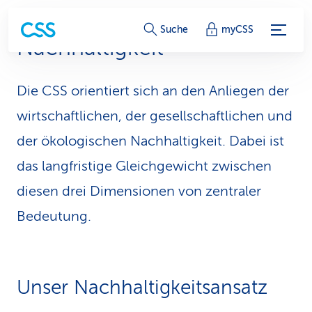
S
Suche
myCSS
Nachhaltigkeit
e
r
Die CSS orientiert sich an den Anliegen der
v
wirtschaftlichen, der gesellschaftlichen und
i
der ökologischen Nachhaltigkeit. Dabei ist
das langfristige Gleichgewicht zwischen
c
diesen drei Dimensionen von zentraler
e
Bedeutung.
-
L
i
Unser Nachhaltigkeitsansatz
n