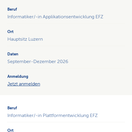
der
k
anstehenden
Informatiker/-in Applikationsentwicklung EFZ
s
Schnuppertage.
Die
Tabelle
Hauptsitz Luzern
enthält
vier
Spalten:
Beruf,
September-Dezember 2026
Ort,
Daten
und
Jetzt anmelden
Anmeldung.
Es
gibt
insgesamt
8
Informatiker/-in Plattformentwicklung EFZ
Zeilen,
inklusive