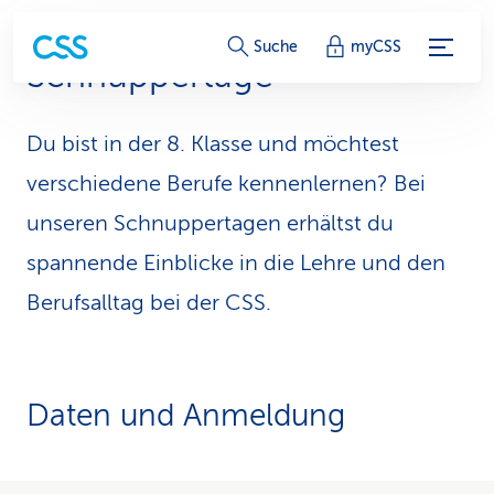
S
Suche
myCSS
Schnuppertage
e
r
Du bist in der 8. Klasse und möchtest
v
verschiedene Berufe kennenlernen? Bei
i
unseren Schnuppertagen erhältst du
spannende Einblicke in die Lehre und den
c
Berufsalltag bei der CSS.
e
-
L
Daten und Anmeldung
i
n
Übersicht