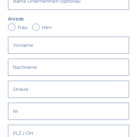
Name Unternehmen (optional)
Anrede
Anrede
Frau
Herr
Vorname
Nachname
Strasse
Nr.
PLZ / Ort