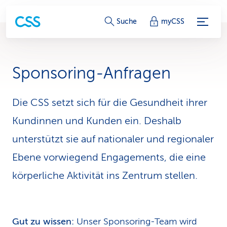
S
Suche
myCSS
e
r
Sponsoring-Anfragen
v
i
Die CSS setzt sich für die Gesundheit ihrer
Kundinnen und Kunden ein. Deshalb
c
unterstützt sie auf nationaler und regionaler
e
Ebene vorwiegend Engagements, die eine
-
körperliche Aktivität ins Zentrum stellen.
L
i
n
Gut zu wissen:
Unser Sponsoring-Team wird