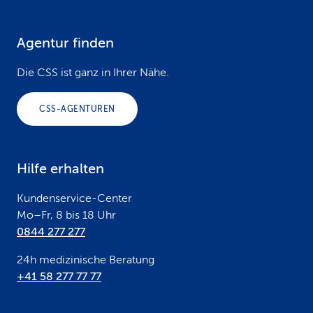
Agentur finden
F
o
Die CSS ist ganz in Ihrer Nähe.
o
CSS-AGENTUREN
t
e
Hilfe erhalten
r
Kundenservice-Center
Mo–Fr, 8 bis 18 Uhr
0844 277 277
24h medizinische Beratung
+41 58 277 77 77