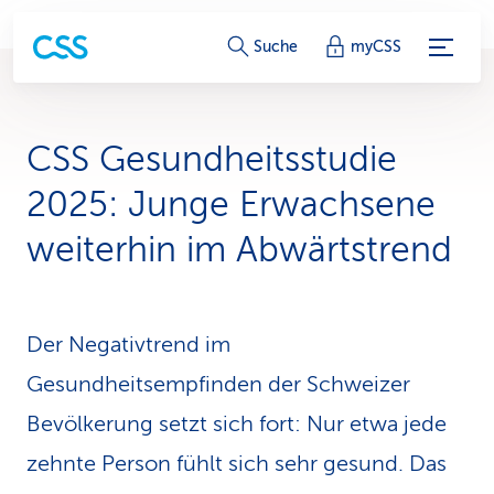
S
Suche
myCSS
e
r
CSS Gesundheitsstudie
v
2025: Junge Erwachsene
i
weiterhin im Abwärtstrend
c
e
Der Negativtrend im
-
Gesundheitsempfinden der Schweizer
L
Bevölkerung setzt sich fort: Nur etwa jede
i
zehnte Person fühlt sich sehr gesund. Das
n