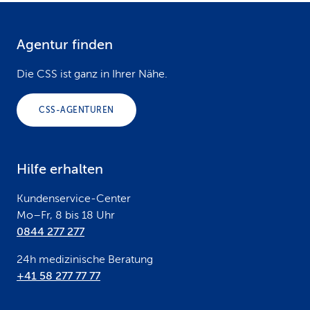
Agentur finden
F
o
Die CSS ist ganz in Ihrer Nähe.
o
CSS-AGENTUREN
t
e
Hilfe erhalten
r
Kundenservice-Center
Mo–Fr, 8 bis 18 Uhr
0844 277 277
24h medizinische Beratung
+41 58 277 77 77