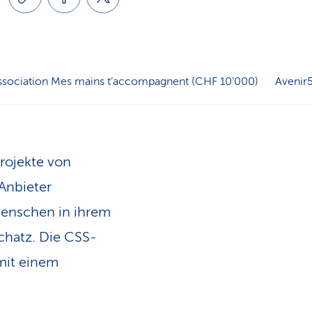
n
ssociation Mes mains t’accompagnent (CHF 10'000)
Avenir
Projekte von
 Anbieter
Menschen in ihrem
Schatz. Die CSS-
mit einem