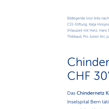
Bildlegende (von links nach
CSS-Stiftung; Katja Hinojo
(H)auszeit mit Herz; Han
Thiébaud, Pro Junior Arc ju
Chinder
CHF 30
Das
Chindernetz K
Inselspital Bern t