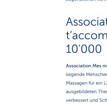
Associa
t’accom
10'000
Association Mes m
liegende Menschen,
Massagen für ein L
ausgebildeten The
verbessert und Sc