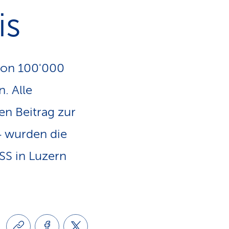
e
is
v
-
i
L
von 100'000
g
i
. Alle
a
en Beitrag zur
n
4 wurden die
t
k
SS in Luzern
i
s
o