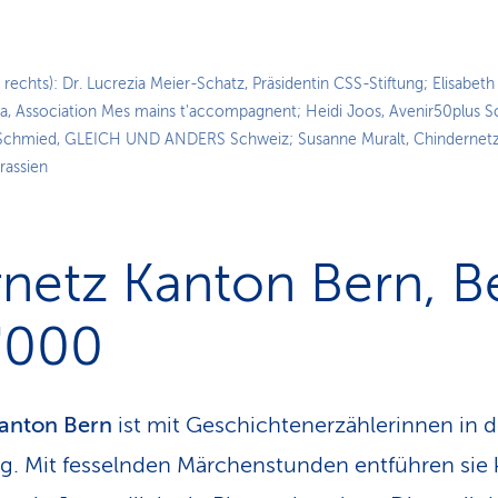
 rechts): Dr. Lucrezia Meier-Schatz, Präsidentin CSS-Stiftung; Elisabeth
sa, Association Mes mains t'accompagnent; Heidi Joos, Avenir50plus Sc
s Schmied, GLEICH UND ANDERS Schweiz; Susanne Muralt, Chindernetz
rassien
netz Kanton Bern, B
'000
anton Bern
ist mit Geschichtenerzählerinnen in d
ätig. Mit fesselnden Märchenstunden entführen sie