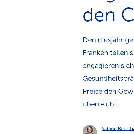
S
n
S
den C
s
p
f
a
d
Den diesjährig
Franken teilen 
engagieren sich
Gesundheits­pr
Preise den Gew
überreicht.
Sabine Betsch