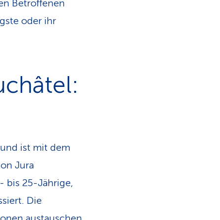
den Betroffenen
gste oder ihr
uchâtel:
 und ist mit dem
on Jura
- bis 25-Jährige,
iert. Die
onen austauschen.