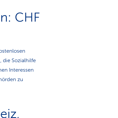
rn: CHF
kostenlosen
 die Sozialhilfe
nen Interessen
ehörden zu
iz,