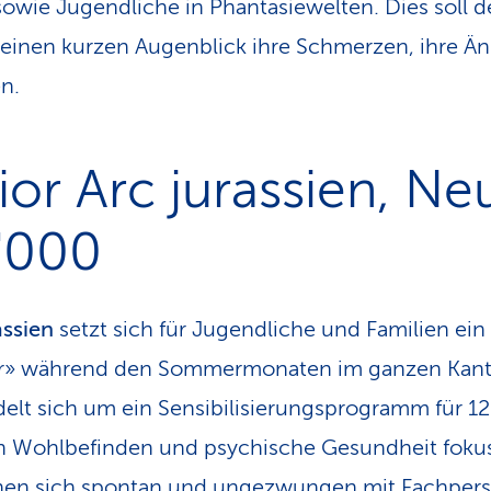
 sowie Jugendliche in Phantasiewelten. Dies soll 
ür einen kurzen Augenblick ihre Schmerzen, ihre Än
n.
ior Arc jurassien, Ne
'000
assien
setzt sich für Jugendliche und Familien ein
Air» während den Sommermonaten im ganzen Kant
elt sich um ein Sensibilisierungsprogramm für 12
n Wohlbefinden und psychische Gesundheit fokuss
nen sich spontan und ungezwungen mit Fachpers