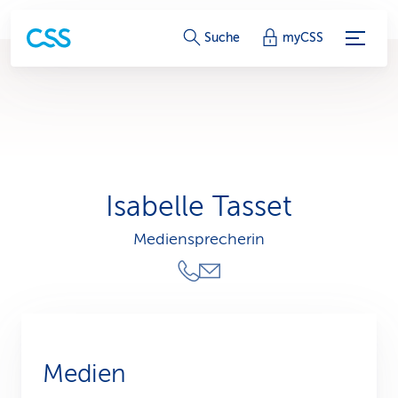
S
Suche
myCSS
e
r
v
i
Isabelle Tasset
c
Mediensprecherin
e
-
L
i
Medien
n