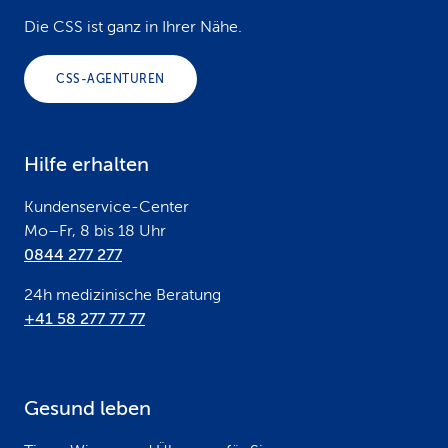
o
Die CSS ist ganz in Ihrer Nähe.
o
CSS-AGENTUREN
t
e
Hilfe erhalten
r
Kundenservice-Center
Mo–Fr, 8 bis 18 Uhr
0844 277 277
24h medizinische Beratung
+41 58 277 77 77
Gesund leben