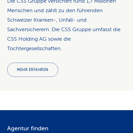
Die CSS Gruppe versichert rund 1,7 Millionen
Menschen und zählt zu den führenden
Schweizer Kranken-, Unfall- und
Sachversicherern. Die CSS Gruppe umfasst die
CSS Holding AG sowie die
Tochtergesellschaften.
MEHR ERFAHREN
Agentur finden
F