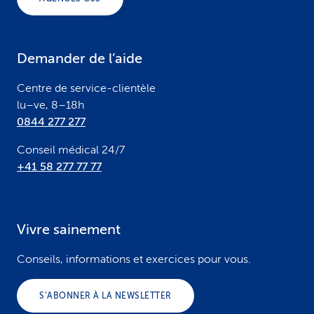
t
e
Demander de l’aide
r
Centre de service-clientèle
lu–ve, 8–18h
0844 277 277
Conseil médical 24/7
+41 58 277 77 77
Vivre sainement
Conseils, informations et exercices pour vous.
S’ABONNER À LA NEWSLETTER