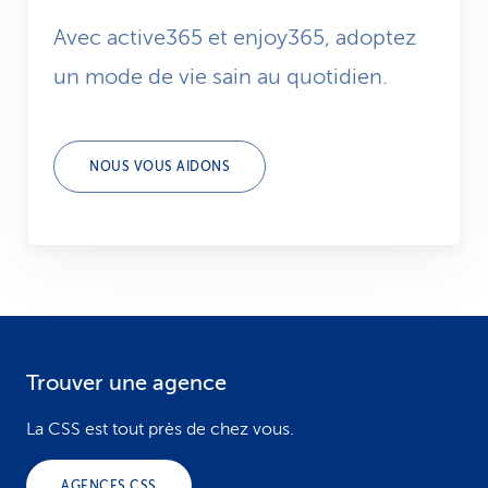
Avec active365 et enjoy365, adoptez
un mode de vie sain au quotidien.
NOUS VOUS AIDONS
Trouver une agence
F
o
La CSS est tout près de chez vous.
o
AGENCES CSS